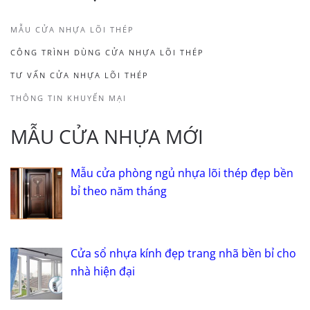
MẪU CỬA NHỰA LÕI THÉP
CÔNG TRÌNH DÙNG CỬA NHỰA LÕI THÉP
TƯ VẤN CỬA NHỰA LÕI THÉP
THÔNG TIN KHUYẾN MẠI
MẪU CỬA NHỰA MỚI
Mẫu cửa phòng ngủ nhựa lõi thép đẹp bền
bỉ theo năm tháng
Cửa sổ nhựa kính đẹp trang nhã bền bỉ cho
nhà hiện đại