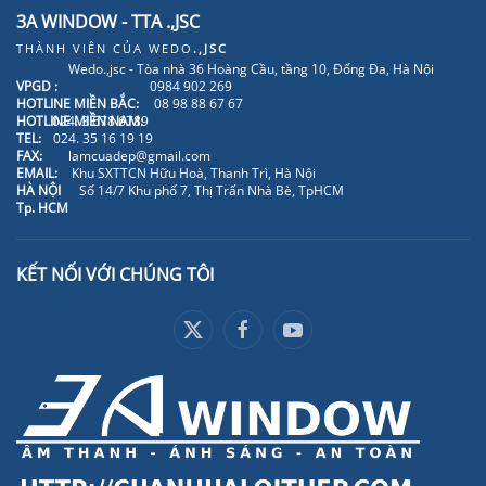
3A WINDOW - TTA .,JSC
THÀNH VIÊN CỦA
WEDO
.,JSC
Wedo.,jsc - Tòa nhà 36 Hoàng Cầu, tầng 10, Đống Đa, Hà Nội
VPGD :
0984 902 269
HOTLINE MIỀN BẮC:
08 98 88 67 67
HOTLINE MIỀN NAM:
024. 3 678 6789
TEL:
024. 35 16 19 19
FAX:
lamcuadep@gmail.com
EMAIL:
Khu SXTTCN Hữu Hoà, Thanh Trì, Hà Nội
HÀ NỘI
Số 14/7 Khu phố 7, Thị Trấn Nhà Bè, TpHCM
Tp. HCM
KẾT NỐI VỚI CHÚNG TÔI