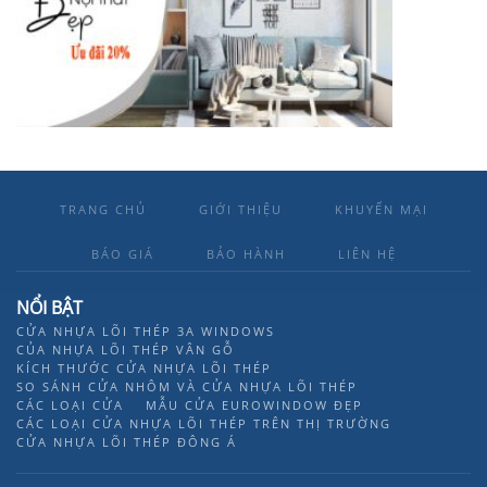
TRANG CHỦ
GIỚI THIỆU
KHUYẾN MẠI
BÁO GIÁ
BẢO HÀNH
LIÊN HỆ
NỔI BẬT
CỬA NHỰA LÕI THÉP 3A WINDOWS
CỦA NHỰA LÕI THÉP VÂN GỖ
KÍCH THƯỚC CỬA NHỰA LÕI THÉP
SO SÁNH CỬA NHÔM VÀ CỬA NHỰA LÕI THÉP
CÁC LOẠI CỬA
MẪU CỬA EUROWINDOW ĐẸP
CÁC LOẠI CỬA NHỰA LÕI THÉP TRÊN THỊ TRƯỜNG
CỬA NHỰA LÕI THÉP ĐÔNG Á