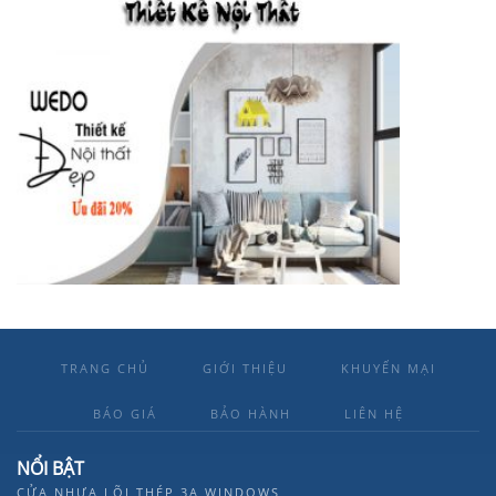
TRANG CHỦ
GIỚI THIỆU
KHUYẾN MẠI
BÁO GIÁ
BẢO HÀNH
LIÊN HỆ
NỔI BẬT
CỬA NHỰA LÕI THÉP 3A WINDOWS