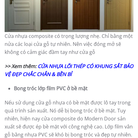
Cửa nhựa composite có trọng lượng nhẹ. Chỉ bằng một
nửa các loại cửa gỗ tự nhiên. Nên việc đóng mở sẽ
không có cảm giác đầm tay như cửa gỗ
>> Xem thêm:
CỬA NHỰA LÕI THÉP CÓ KHUNG SẮT BẢO
VỆ ĐẸP CHẮC CHẮN & BỀN BỈ
Bong tróc lớp film PVC ở bề mặt
Nếu sử dụng cửa gỗ nhựa có bề mặt được lô tay trong
quá trình sản xuất. Nó dễ bị bong tróc ở bề mặt. Tuy
nhiên, hiện nay cửa composite do Modern Door sản
xuất sẽ được ép bề mặt với công nghệ cao. Lớp film vân
gỗ bằng nhựa PVC sẽ khó bị bong tróc và đẹp tự nhiên.