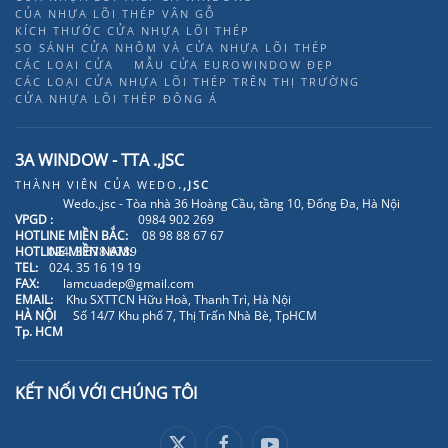
CỦA NHỰA LÕI THÉP VÂN GỖ
KÍCH THƯỚC CỬA NHỰA LÕI THÉP
SO SÁNH CỬA NHÔM VÀ CỬA NHỰA LÕI THÉP
CÁC LOẠI CỬA
MẪU CỬA EUROWINDOW ĐẸP
CÁC LOẠI CỬA NHỰA LÕI THÉP TRÊN THỊ TRƯỜNG
CỬA NHỰA LÕI THÉP ĐÔNG Á
3A WINDOW - TTA .,JSC
THÀNH VIÊN CỦA
WEDO
.,JSC
Wedo.,jsc - Tòa nhà 36 Hoàng Cầu, tầng 10, Đống Đa, Hà Nội
VPGD :
0984 902 269
HOTLINE MIỀN BẮC:
08 98 88 67 67
HOTLINE MIỀN NAM:
024. 3 678 6789
TEL:
024. 35 16 19 19
FAX:
lamcuadep@gmail.com
EMAIL:
Khu SXTTCN Hữu Hoà, Thanh Trì, Hà Nội
HÀ NỘI
Số 14/7 Khu phố 7, Thị Trấn Nhà Bè, TpHCM
Tp. HCM
KẾT NỐI VỚI CHÚNG TÔI