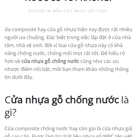
POSTED IN
MẪU CỬA NHỰA LÕI THÉP
.
ửa composite hay cửa gỗ nhựa hiện nay được rất nhiều
người ưa chuộng. Đặc biệt trong việc lắp đặt ở cửa nhà
tắm, nhà vệ sinh. Bởi vì loại cửa gỗ nhựa này có khả
năng chống nước, chống mối mọt rất tốt. Để hiểu rõ
hơn về
cửa nhựa gỗ chống nước
cũng như các ưu
nhược điểm nổi bật, mời bạn tham khảo những thông
tin dưới đây.
C
ửa nhựa gỗ chống nước
là
gì?
Cửa composite chống nước hay còn gọi là cửa nhựa giả
gỗ cao cấp. Được làm từ chất liệu nhựa gỗ WPC tên viết