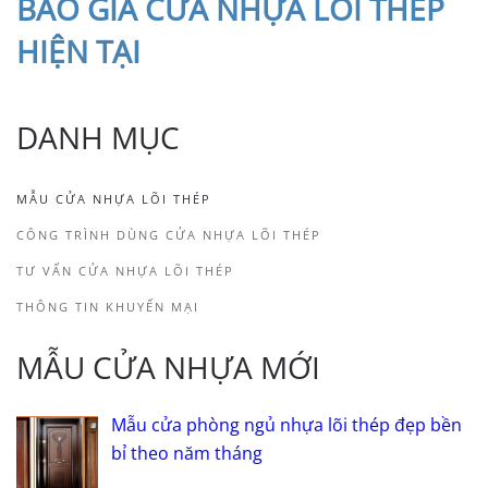
BÁO
GIÁ CỬA NHỰA LÕI THÉP
HIỆN TẠI
DANH MỤC
MẪU CỬA NHỰA LÕI THÉP
CÔNG TRÌNH DÙNG CỬA NHỰA LÕI THÉP
TƯ VẤN CỬA NHỰA LÕI THÉP
THÔNG TIN KHUYẾN MẠI
MẪU CỬA NHỰA MỚI
Mẫu cửa phòng ngủ nhựa lõi thép đẹp bền
bỉ theo năm tháng