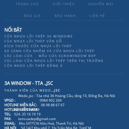
TRANG CHỦ
GIỚI THIỆU
KHUYẾN MẠI
BÁO GIÁ
BẢO HÀNH
LIÊN HỆ
NỔI BẬT
CỬA NHỰA LÕI THÉP 3A WINDOWS
CỦA NHỰA LÕI THÉP VÂN GỖ
KÍCH THƯỚC CỬA NHỰA LÕI THÉP
SO SÁNH CỬA NHÔM VÀ CỬA NHỰA LÕI THÉP
CÁC LOẠI CỬA
MẪU CỬA EUROWINDOW ĐẸP
CÁC LOẠI CỬA NHỰA LÕI THÉP TRÊN THỊ TRƯỜNG
CỬA NHỰA LÕI THÉP ĐÔNG Á
3A WINDOW - TTA .,JSC
THÀNH VIÊN CỦA
WEDO
.,JSC
Wedo.,jsc - Tòa nhà 36 Hoàng Cầu, tầng 10, Đống Đa, Hà Nội
VPGD :
0984 902 269
HOTLINE MIỀN BẮC:
08 98 88 67 67
HOTLINE MIỀN NAM:
024. 3 678 6789
TEL:
024. 35 16 19 19
FAX:
lamcuadep@gmail.com
EMAIL:
Khu SXTTCN Hữu Hoà, Thanh Trì, Hà Nội
HÀ NỘI
Số 14/7 Khu phố 7, Thị Trấn Nhà Bè, TpHCM