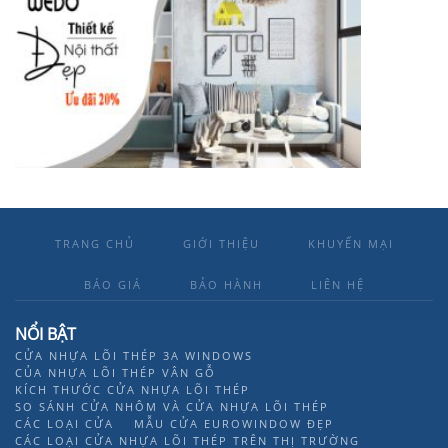
TRANG CHỦ
GIỚI THIỆU
KHUYẾN MẠI
BÁO GIÁ
BẢO HÀNH
LIÊN HỆ
NỔI BẬT
CỬA NHỰA LÕI THÉP 3A WINDOWS
CỦA NHỰA LÕI THÉP VÂN GỖ
KÍCH THƯỚC CỬA NHỰA LÕI THÉP
SO SÁNH CỬA NHÔM VÀ CỬA NHỰA LÕI THÉP
CÁC LOẠI CỬA
MẪU CỬA EUROWINDOW ĐẸP
CÁC LOẠI CỬA NHỰA LÕI THÉP TRÊN THỊ TRƯỜNG