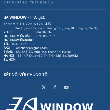
CỬA NHỰA LÕI THÉP ĐÔNG Á
3A WINDOW - TTA .,JSC
THÀNH VIÊN CỦA
WEDO
.,JSC
Wedo.,jsc - Tòa nhà 36 Hoàng Cầu, tầng 10, Đống Đa, Hà Nội
VPGD :
0984 902 269
HOTLINE MIỀN BẮC:
08 98 88 67 67
HOTLINE MIỀN NAM:
024. 3 678 6789
TEL:
024. 35 16 19 19
FAX:
lamcuadep@gmail.com
EMAIL:
Khu SXTTCN Hữu Hoà, Thanh Trì, Hà Nội
HÀ NỘI
Số 14/7 Khu phố 7, Thị Trấn Nhà Bè, TpHCM
Tp. HCM
KẾT NỐI VỚI CHÚNG TÔI