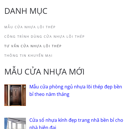
DANH MỤC
MẪU CỬA NHỰA LÕI THÉP
CÔNG TRÌNH DÙNG CỬA NHỰA LÕI THÉP
TƯ VẤN CỬA NHỰA LÕI THÉP
THÔNG TIN KHUYẾN MẠI
MẪU CỬA NHỰA MỚI
Mẫu cửa phòng ngủ nhựa lõi thép đẹp bền
bỉ theo năm tháng
Cửa sổ nhựa kính đẹp trang nhã bền bỉ cho
nhà hiện đại