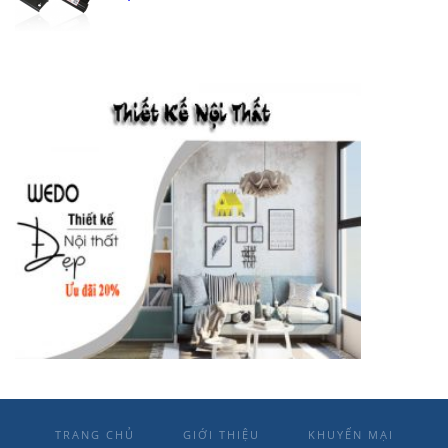
TRANG CHỦ
GIỚI THIỆU
KHUYẾN MẠI