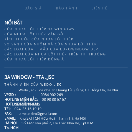
BÁO GIÁ
BẢO HÀNH
LIÊN HỆ
NỔI BẬT
CỬA NHỰA LÕI THÉP 3A WINDOWS
CỦA NHỰA LÕI THÉP VÂN GỖ
KÍCH THƯỚC CỬA NHỰA LÕI THÉP
SO SÁNH CỬA NHÔM VÀ CỬA NHỰA LÕI THÉP
CÁC LOẠI CỬA
MẪU CỬA EUROWINDOW ĐẸP
CÁC LOẠI CỬA NHỰA LÕI THÉP TRÊN THỊ TRƯỜNG
CỬA NHỰA LÕI THÉP ĐÔNG Á
3A WINDOW - TTA .,JSC
THÀNH VIÊN CỦA
WEDO
.,JSC
Wedo.,jsc - Tòa nhà 36 Hoàng Cầu, tầng 10, Đống Đa, Hà Nội
VPGD :
0984 902 269
HOTLINE MIỀN BẮC:
08 98 88 67 67
HOTLINE MIỀN NAM:
024. 3 678 6789
TEL:
024. 35 16 19 19
FAX:
lamcuadep@gmail.com
EMAIL:
Khu SXTTCN Hữu Hoà, Thanh Trì, Hà Nội
HÀ NỘI
Số 14/7 Khu phố 7, Thị Trấn Nhà Bè, TpHCM
Tp. HCM