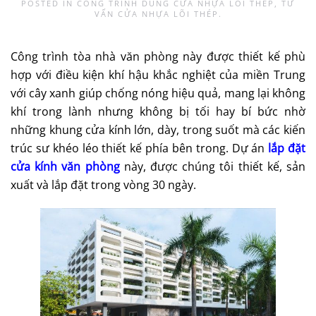
POSTED IN
CÔNG TRÌNH DÙNG CỬA NHỰA LÕI THÉP
,
TƯ
VẤN CỬA NHỰA LÕI THÉP
.
Công trình tòa nhà văn phòng này được thiết kế phù
hợp với điều kiện khí hậu khắc nghiệt của miền Trung
với cây xanh giúp chống nóng hiệu quả, mang lại không
khí trong lành nhưng không bị tối hay bí bức nhờ
những khung cửa kính lớn, dày, trong suốt mà các kiến
trúc sư khéo léo thiết kế phía bên trong. Dự án
lắp đặt
cửa kính văn phòng
này, được chúng tôi thiết kế, sản
xuất và lắp đặt trong vòng 30 ngày.