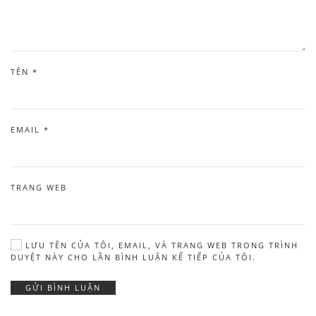
TÊN
*
EMAIL
*
TRANG WEB
LƯU TÊN CỦA TÔI, EMAIL, VÀ TRANG WEB TRONG TRÌNH
DUYỆT NÀY CHO LẦN BÌNH LUẬN KẾ TIẾP CỦA TÔI.
GỬI BÌNH LUẬN