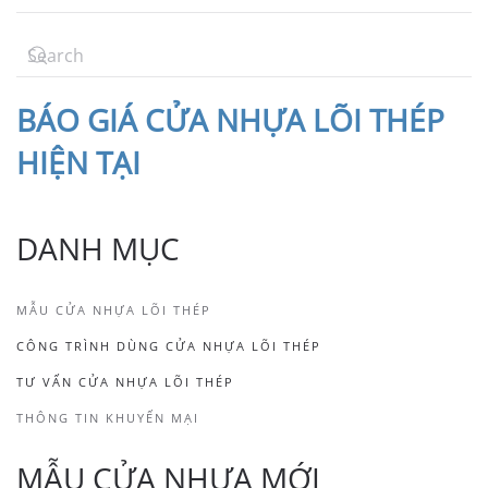
BÁO
GIÁ CỬA NHỰA LÕI THÉP
HIỆN TẠI
DANH MỤC
MẪU CỬA NHỰA LÕI THÉP
CÔNG TRÌNH DÙNG CỬA NHỰA LÕI THÉP
TƯ VẤN CỬA NHỰA LÕI THÉP
THÔNG TIN KHUYẾN MẠI
MẪU CỬA NHỰA MỚI