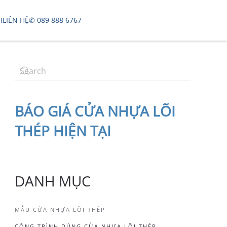
H
LIÊN HỆ
✆ 089 888 6767
BÁO
GIÁ CỬA NHỰA LÕI
THÉP
HIỆN TẠI
DANH MỤC
MẪU CỬA NHỰA LÕI THÉP
CÔNG TRÌNH DÙNG CỬA NHỰA LÕI THÉP