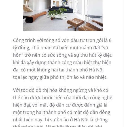
Công trình với tổng số vốn đầu tư trọn gói là 6
tỷ đồng, chủ nhân đã biến một mảnh đất “vô
hồn” trở nên có sức sống và sự thu hút kỳ diệu
khi đã xây dựng thành công mẫu biệt thự hiện
đại có một không hai tại thành phố Hà Nội,
tọa lạc ngay giữa phố thị ồn ào và náo nhiệt.
Với tốc độ đô thị hóa không ngừng và khó có
thể cản được bước tiến của thời đại công nghệ
hiện đại, với mật độ dân cư được đánh giá là
một trong hai thành phố có mật độ dân đông
nhất hiện nay thì sự ồn ào ở Hà Nội là không
thể tránh khỏi. Nắm bắt được điều đó, chị