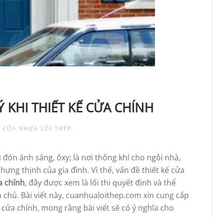
 KHI THIẾT KẾ CỬA CHÍNH
 CỬA NHỰA LÕI THÉP
.
i đón ánh sáng, ôxy; là nơi thông khí cho ngôi nhà,
ưng thịnh của gia đình. Vì thế, vấn đề thiết kế cửa
a chính
, đây được xem là lối thi quyết định và thể
 chủ. Bài viết này, cuanhualoithep.com xin cung cấp
 cửa chính, mong rằng bài viết sẽ có ý nghĩa cho