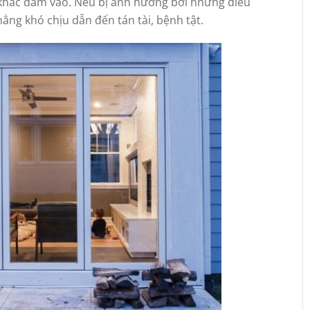
 khác đâm vào. Nếu bị ảnh hưởng bởi những điều
hẳng khó chịu dẫn đến tán tài, bệnh tật.