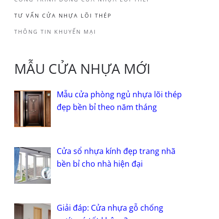
TƯ VẤN CỬA NHỰA LÕI THÉP
THÔNG TIN KHUYẾN MẠI
MẪU CỬA NHỰA MỚI
Mẫu cửa phòng ngủ nhựa lõi thép
đẹp bền bỉ theo năm tháng
Cửa sổ nhựa kính đẹp trang nhã
bền bỉ cho nhà hiện đại
Giải đáp: Cửa nhựa gỗ chống