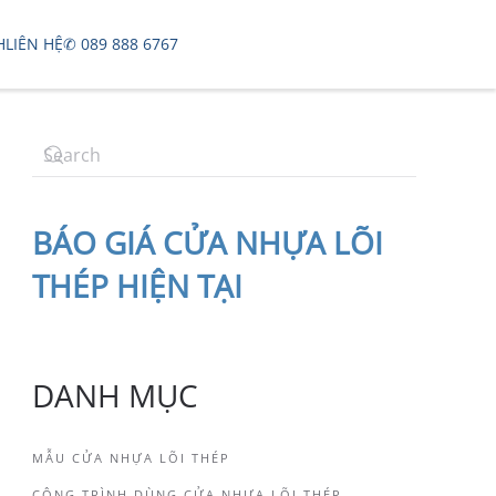
H
LIÊN HỆ
✆ 089 888 6767
BÁO
GIÁ CỬA NHỰA LÕI
THÉP
HIỆN TẠI
DANH MỤC
MẪU CỬA NHỰA LÕI THÉP
CÔNG TRÌNH DÙNG CỬA NHỰA LÕI THÉP