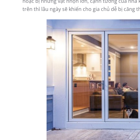
hoặc bị những vật nhọn lớn, cạnh tường của nhà
trên thì lâu ngày sẽ khiến cho gia chủ dễ bị căng t