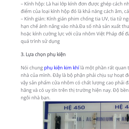
– Kính hộp: Là hai lớp kính đơn được ghép cách n
điểm của loại kính hộp đó là khả năng cách âm, các
– Kính gián: Kính gián phim chống tia UV, tia tử n
hạn chế ánh nắng vào nhà.Đa số nhà sản xuất thư
hoặc kính cường lực với cửa nhôm Việt Pháp để đả
quá trình sử dụng
3. Lựa chọn phụ kiện
Nói chung
phụ kiện kim khí
là một phần rất quan 
nhà của mình. Đây là bộ phận phải chịu sự hoạt 
vậy sản phẩm cửa nhôm có chất lượng cao phải đ
hãng và có uy tín trên thị trường hiện nay. Độ bề
ngôi nhà bạn.