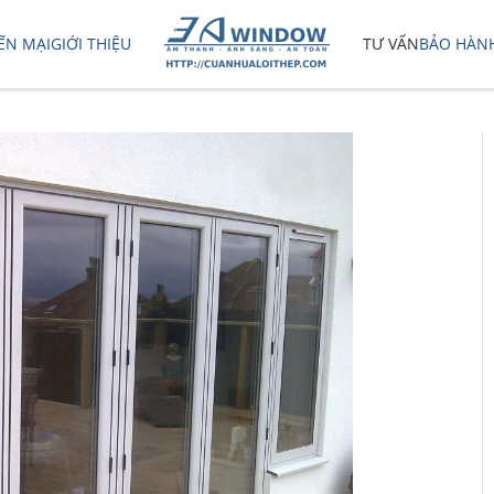
ẾN MẠI
GIỚI THIỆU
TƯ VẤN
BẢO HÀN