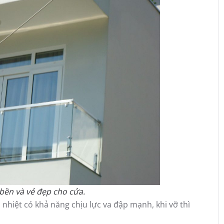
bền và vẻ đẹp cho cửa.
 nhiệt có khả năng chịu lực va đập mạnh, khi vỡ thì