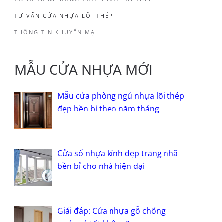
TƯ VẤN CỬA NHỰA LÕI THÉP
THÔNG TIN KHUYẾN MẠI
MẪU CỬA NHỰA MỚI
Mẫu cửa phòng ngủ nhựa lõi thép
đẹp bền bỉ theo năm tháng
Cửa sổ nhựa kính đẹp trang nhã
bền bỉ cho nhà hiện đại
Giải đáp: Cửa nhựa gỗ chống