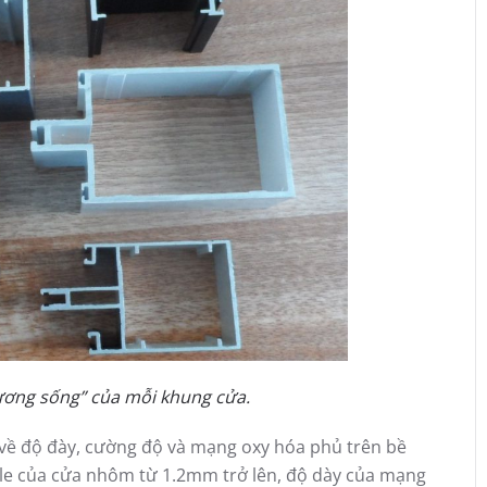
ương sống” của mỗi khung cửa.
 về độ đày, cường độ và mạng oxy hóa phủ trên bề
file của cửa nhôm từ 1.2mm trở lên, độ dày của mạng