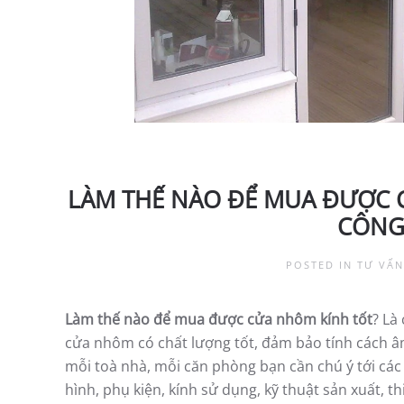
LÀM THẾ NÀO ĐỂ MUA ĐƯỢC 
CÔNG
POSTED IN
TƯ VẤN
Làm thế nào để mua được cửa nhôm kính tốt
? Là
cửa nhôm có chất lượng tốt, đảm bảo tính cách â
mỗi toà nhà, mỗi căn phòng bạn cần chú ý tới cá
hình, phụ kiện, kính sử dụng, kỹ thuật sản xuất, th