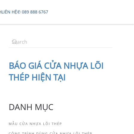
H
LIÊN HỆ
✆ 089 888 6767
BÁO
GIÁ CỬA NHỰA LÕI
THÉP
HIỆN TẠI
DANH MỤC
MẪU CỬA NHỰA LÕI THÉP
CÔNG TRÌNH DÙNG CỬA NHỰA LÕI THÉP