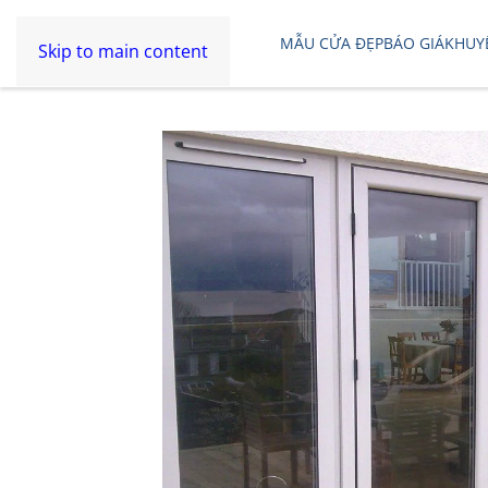
MẪU CỬA ĐẸP
BÁO GIÁ
KHUY
Skip to main content