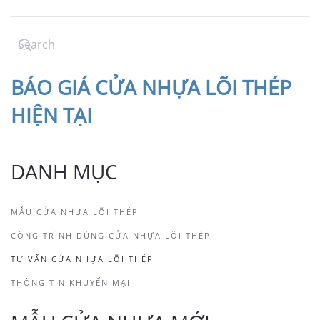
BÁO
GIÁ CỬA NHỰA LÕI THÉP
HIỆN TẠI
DANH MỤC
MẪU CỬA NHỰA LÕI THÉP
CÔNG TRÌNH DÙNG CỬA NHỰA LÕI THÉP
TƯ VẤN CỬA NHỰA LÕI THÉP
THÔNG TIN KHUYẾN MẠI