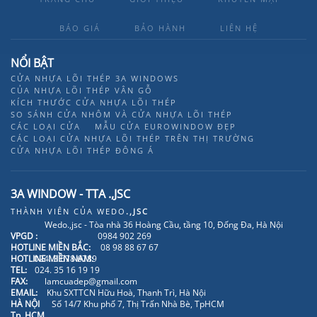
BÁO GIÁ
BẢO HÀNH
LIÊN HỆ
NỔI BẬT
CỬA NHỰA LÕI THÉP 3A WINDOWS
CỦA NHỰA LÕI THÉP VÂN GỖ
KÍCH THƯỚC CỬA NHỰA LÕI THÉP
SO SÁNH CỬA NHÔM VÀ CỬA NHỰA LÕI THÉP
CÁC LOẠI CỬA
MẪU CỬA EUROWINDOW ĐẸP
CÁC LOẠI CỬA NHỰA LÕI THÉP TRÊN THỊ TRƯỜNG
CỬA NHỰA LÕI THÉP ĐÔNG Á
3A WINDOW - TTA .,JSC
THÀNH VIÊN CỦA
WEDO
.,JSC
Wedo.,jsc - Tòa nhà 36 Hoàng Cầu, tầng 10, Đống Đa, Hà Nội
VPGD :
0984 902 269
HOTLINE MIỀN BẮC:
08 98 88 67 67
HOTLINE MIỀN NAM:
024. 3 678 6789
TEL:
024. 35 16 19 19
FAX:
lamcuadep@gmail.com
EMAIL:
Khu SXTTCN Hữu Hoà, Thanh Trì, Hà Nội
HÀ NỘI
Số 14/7 Khu phố 7, Thị Trấn Nhà Bè, TpHCM
Tp. HCM