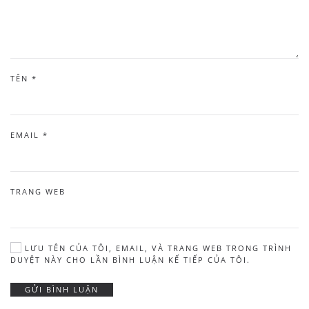
TÊN
*
EMAIL
*
TRANG WEB
LƯU TÊN CỦA TÔI, EMAIL, VÀ TRANG WEB TRONG TRÌNH
DUYỆT NÀY CHO LẦN BÌNH LUẬN KẾ TIẾP CỦA TÔI.
GỬI BÌNH LUẬN