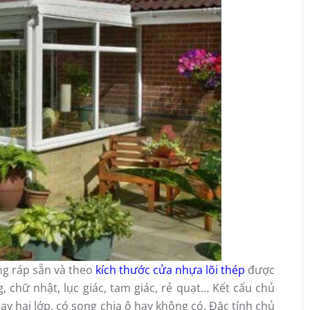
ng ráp sẵn và theo
kích thước cửa nhựa lõi thép
được
 chữ nhật, lục giác, tam giác, rẻ quạt… Kết cấu chủ
y hai lớp, có song chia ô hay không có. Đặc tính chủ