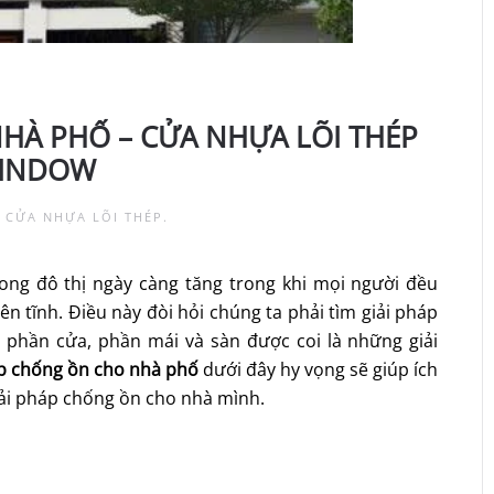
HÀ PHỐ – CỬA NHỰA LÕI THÉP
WINDOW
 CỬA NHỰA LÕI THÉP
.
rong đô thị ngày càng tăng trong khi mọi người đều
n tĩnh. Điều này đòi hỏi chúng ta phải tìm giải pháp
ý phần cửa, phần mái và sàn được coi là những giải
p chống ồn cho nhà phố
dưới đây hy vọng sẽ giúp ích
iải pháp chống ồn cho nhà mình.