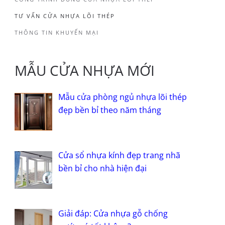
TƯ VẤN CỬA NHỰA LÕI THÉP
THÔNG TIN KHUYẾN MẠI
MẪU CỬA NHỰA MỚI
Mẫu cửa phòng ngủ nhựa lõi thép
đẹp bền bỉ theo năm tháng
Cửa sổ nhựa kính đẹp trang nhã
bền bỉ cho nhà hiện đại
Giải đáp: Cửa nhựa gỗ chống