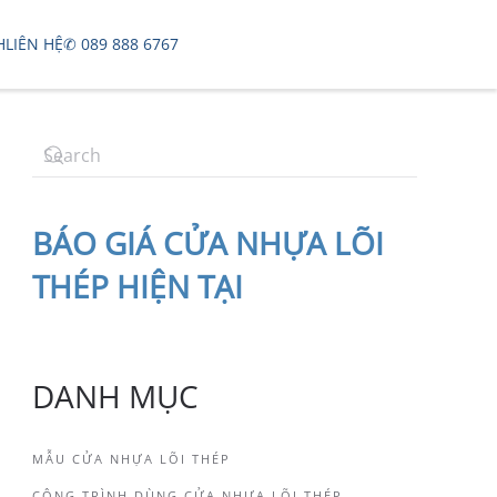
H
LIÊN HỆ
✆ 089 888 6767
BÁO
GIÁ CỬA NHỰA LÕI
THÉP
HIỆN TẠI
DANH MỤC
MẪU CỬA NHỰA LÕI THÉP
CÔNG TRÌNH DÙNG CỬA NHỰA LÕI THÉP