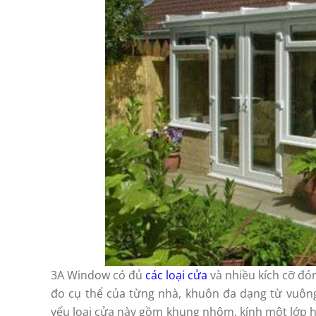
3A Window có đủ
các loại cửa
và nhiều kích cỡ đó
đo cụ thể của từng nhà, khuôn đa dạng từ vuông,
yếu loại cửa này gồm khung nhôm, kính một lớp ha