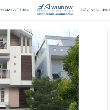
ẾN MẠI
GIỚI THIỆU
TƯ VẤN
BẢO HÀN