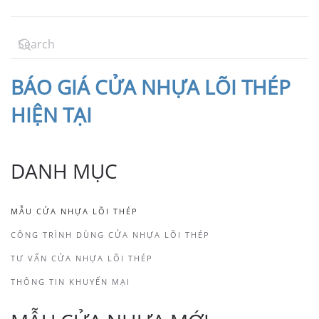
BÁO
GIÁ CỬA NHỰA LÕI THÉP
HIỆN TẠI
DANH MỤC
MẪU CỬA NHỰA LÕI THÉP
CÔNG TRÌNH DÙNG CỬA NHỰA LÕI THÉP
TƯ VẤN CỬA NHỰA LÕI THÉP
THÔNG TIN KHUYẾN MẠI