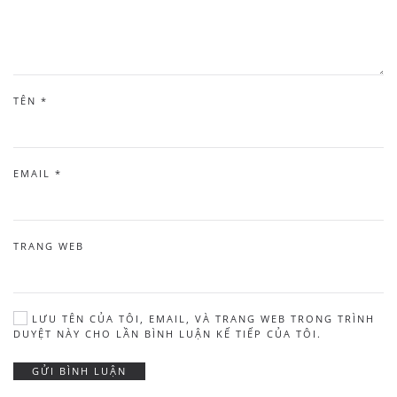
TÊN
*
EMAIL
*
TRANG WEB
LƯU TÊN CỦA TÔI, EMAIL, VÀ TRANG WEB TRONG TRÌNH
DUYỆT NÀY CHO LẦN BÌNH LUẬN KẾ TIẾP CỦA TÔI.
GỬI BÌNH LUẬN