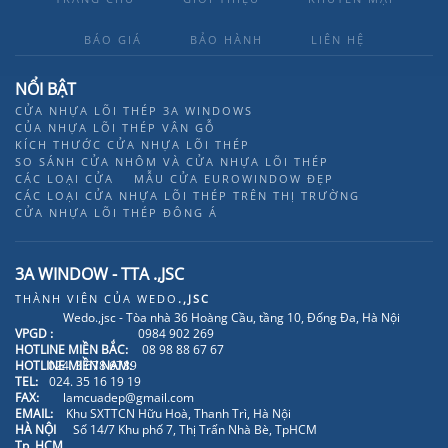
BÁO GIÁ
BẢO HÀNH
LIÊN HỆ
NỔI BẬT
CỬA NHỰA LÕI THÉP 3A WINDOWS
CỦA NHỰA LÕI THÉP VÂN GỖ
KÍCH THƯỚC CỬA NHỰA LÕI THÉP
SO SÁNH CỬA NHÔM VÀ CỬA NHỰA LÕI THÉP
CÁC LOẠI CỬA
MẪU CỬA EUROWINDOW ĐẸP
CÁC LOẠI CỬA NHỰA LÕI THÉP TRÊN THỊ TRƯỜNG
CỬA NHỰA LÕI THÉP ĐÔNG Á
3A WINDOW - TTA .,JSC
THÀNH VIÊN CỦA
WEDO
.,JSC
Wedo.,jsc - Tòa nhà 36 Hoàng Cầu, tầng 10, Đống Đa, Hà Nội
VPGD :
0984 902 269
HOTLINE MIỀN BẮC:
08 98 88 67 67
HOTLINE MIỀN NAM:
024. 3 678 6789
TEL:
024. 35 16 19 19
FAX:
lamcuadep@gmail.com
EMAIL:
Khu SXTTCN Hữu Hoà, Thanh Trì, Hà Nội
HÀ NỘI
Số 14/7 Khu phố 7, Thị Trấn Nhà Bè, TpHCM
Tp. HCM