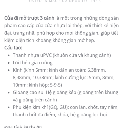
POSTED IN
MẪU CỬA NHỰA LÕI THÉP
.
Cửa đi mở trượt 3 cánh
là một trong những dòng sản
phẩm cao cấp của cửa nhựa lõi thép, với thiết kế hiện
đại, trang nhã, phù hợp cho mọi không gian, giúp tiết
kiệm diện tích khoảng không gian mở hẹp.
Cấu tạo:
Thanh nhựa uPVC (khuôn cửa và khung cánh)
Lõi thép gia cường
Kính (kính 5mm; kính dán an toàn: 6,38mm,
8,38mm, 10,38mm; kính cường lực: 5mm, 8mm,
10mm; kính hộp: 5-9-5)
Gioăng cao su: Hệ gioăng kép (gioăng trên khung
và gioăng trên cánh)
Phụ kiện kim khí (GQ, GU): con lăn, chốt, tay nắm,
thanh chốt đa điểm, khóa, hệ gioăng lọc bụi…
Đặc tính kỹ thuật: