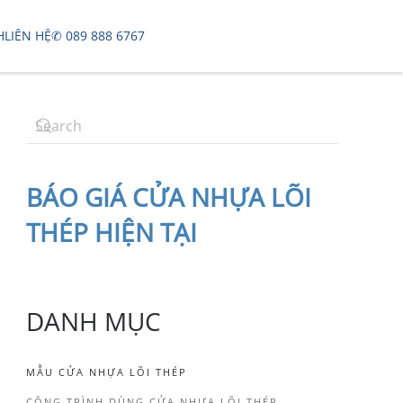
H
LIÊN HỆ
✆ 089 888 6767
BÁO
GIÁ CỬA NHỰA LÕI
THÉP
HIỆN TẠI
DANH MỤC
MẪU CỬA NHỰA LÕI THÉP
CÔNG TRÌNH DÙNG CỬA NHỰA LÕI THÉP