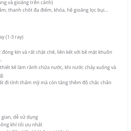
ung và gioăng trên cánh)
 nắm, thanh chốt đa điểm, khóa, hệ gioăng lọc bụi…
y (1-3 ray)
ng kín và rất chặt chẽ, liên kết với bề mặt khuôn
.
hiết kế làm rãnh chứa nước, khi nước chảy xuống và
g.
ất đi tính thẩm mỹ mà còn tăng thêm độ chắc chắn
gian, dễ sử dụng
hông khí tối ưu nhất