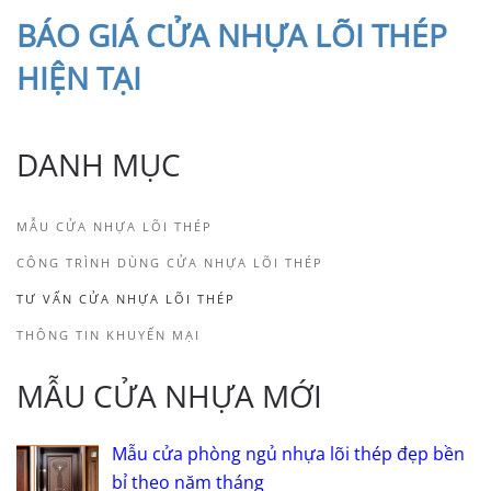
BÁO
GIÁ CỬA NHỰA LÕI THÉP
HIỆN TẠI
DANH MỤC
MẪU CỬA NHỰA LÕI THÉP
CÔNG TRÌNH DÙNG CỬA NHỰA LÕI THÉP
TƯ VẤN CỬA NHỰA LÕI THÉP
THÔNG TIN KHUYẾN MẠI
MẪU CỬA NHỰA MỚI
Mẫu cửa phòng ngủ nhựa lõi thép đẹp bền
bỉ theo năm tháng