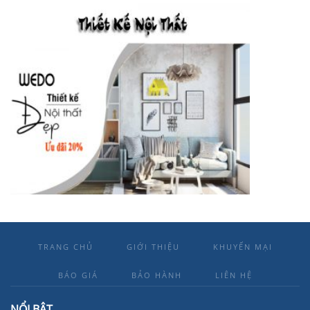
TRANG CHỦ
GIỚI THIỆU
KHUYẾN MẠI
BÁO GIÁ
BẢO HÀNH
LIÊN HỆ
NỔI BẬT