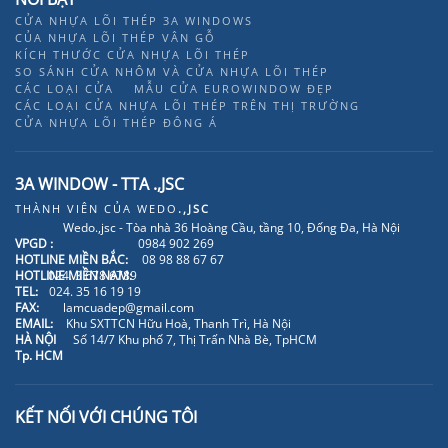
CỬA NHỰA LÕI THÉP 3A WINDOWS
CỦA NHỰA LÕI THÉP VÂN GỖ
KÍCH THƯỚC CỬA NHỰA LÕI THÉP
SO SÁNH CỬA NHÔM VÀ CỬA NHỰA LÕI THÉP
CÁC LOẠI CỬA
MẪU CỬA EUROWINDOW ĐẸP
CÁC LOẠI CỬA NHỰA LÕI THÉP TRÊN THỊ TRƯỜNG
CỬA NHỰA LÕI THÉP ĐÔNG Á
3A WINDOW - TTA .,JSC
THÀNH VIÊN CỦA
WEDO
.,JSC
Wedo.,jsc - Tòa nhà 36 Hoàng Cầu, tầng 10, Đống Đa, Hà Nội
VPGD :
0984 902 269
HOTLINE MIỀN BẮC:
08 98 88 67 67
HOTLINE MIỀN NAM:
024. 3 678 6789
TEL:
024. 35 16 19 19
FAX:
lamcuadep@gmail.com
EMAIL:
Khu SXTTCN Hữu Hoà, Thanh Trì, Hà Nội
HÀ NỘI
Số 14/7 Khu phố 7, Thị Trấn Nhà Bè, TpHCM
Tp. HCM
KẾT NỐI VỚI CHÚNG TÔI