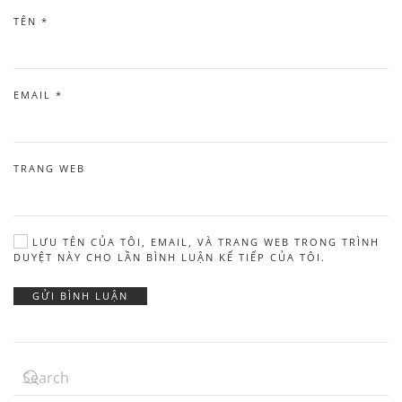
TÊN
*
EMAIL
*
TRANG WEB
LƯU TÊN CỦA TÔI, EMAIL, VÀ TRANG WEB TRONG TRÌNH
DUYỆT NÀY CHO LẦN BÌNH LUẬN KẾ TIẾP CỦA TÔI.
GỬI BÌNH LUẬN