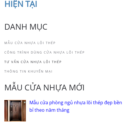
HIỆN TẠI
DANH MỤC
MẪU CỬA NHỰA LÕI THÉP
CÔNG TRÌNH DÙNG CỬA NHỰA LÕI THÉP
TƯ VẤN CỬA NHỰA LÕI THÉP
THÔNG TIN KHUYẾN MẠI
MẪU CỬA NHỰA MỚI
Mẫu cửa phòng ngủ nhựa lõi thép đẹp bền
bỉ theo năm tháng