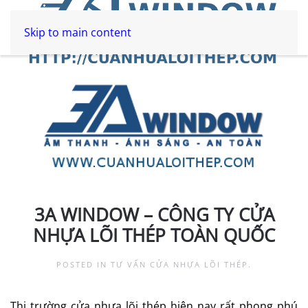
Skip to main content
3A WINDOW – CÔNG TY CỬA
NHỰA LÕI THÉP TOÀN QUỐC
POSTED IN
TƯ VẤN CỬA NHỰA LÕI THÉP
.
Thị trường cửa nhựa lõi thép hiện nay rất phong phú