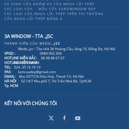
SO SÁNH CỬA NHÔM VÀ CỬA NHỰA LÕI THÉP
CÁC LOẠI CỬA
MẪU CỬA EUROWINDOW ĐẸP
CÁC LOẠI CỬA NHỰA LÕI THÉP TRÊN THỊ TRƯỜNG
CỬA NHỰA LÕI THÉP ĐÔNG Á
3A WINDOW - TTA .,JSC
THÀNH VIÊN CỦA
WEDO
.,JSC
Wedo.,jsc - Tòa nhà 36 Hoàng Cầu, tầng 10, Đống Đa, Hà Nội
VPGD :
0984 902 269
HOTLINE MIỀN BẮC:
08 98 88 67 67
HOTLINE MIỀN NAM:
024. 3 678 6789
TEL:
024. 35 16 19 19
FAX:
lamcuadep@gmail.com
EMAIL:
Khu SXTTCN Hữu Hoà, Thanh Trì, Hà Nội
HÀ NỘI
Số 14/7 Khu phố 7, Thị Trấn Nhà Bè, TpHCM
Tp. HCM
KẾT NỐI VỚI CHÚNG TÔI