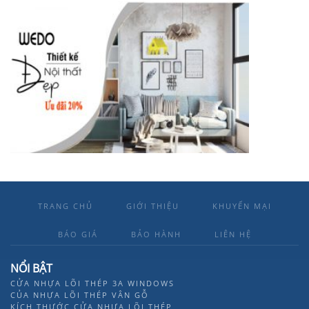
TRANG CHỦ
GIỚI THIỆU
KHUYẾN MẠI
BÁO GIÁ
BẢO HÀNH
LIÊN HỆ
NỔI BẬT
CỬA NHỰA LÕI THÉP 3A WINDOWS
CỦA NHỰA LÕI THÉP VÂN GỖ
KÍCH THƯỚC CỬA NHỰA LÕI THÉP