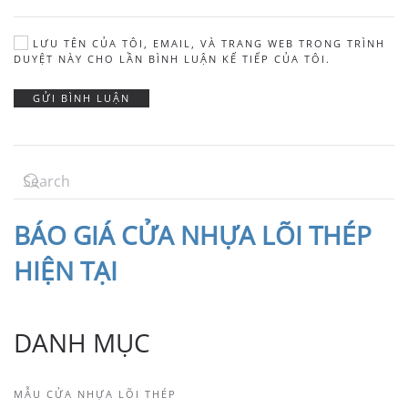
LƯU TÊN CỦA TÔI, EMAIL, VÀ TRANG WEB TRONG TRÌNH
DUYỆT NÀY CHO LẦN BÌNH LUẬN KẾ TIẾP CỦA TÔI.
GỬI BÌNH LUẬN
BÁO
GIÁ CỬA NHỰA LÕI THÉP
HIỆN TẠI
DANH MỤC
MẪU CỬA NHỰA LÕI THÉP