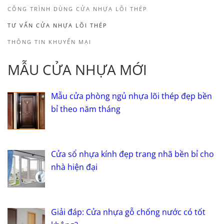
CÔNG TRÌNH DÙNG CỬA NHỰA LÕI THÉP
TƯ VẤN CỬA NHỰA LÕI THÉP
THÔNG TIN KHUYẾN MẠI
MẪU CỬA NHỰA MỚI
Mẫu cửa phòng ngủ nhựa lõi thép đẹp bền
bỉ theo năm tháng
Cửa sổ nhựa kính đẹp trang nhã bền bỉ cho
nhà hiện đại
Giải đáp: Cửa nhựa gỗ chống nước có tốt