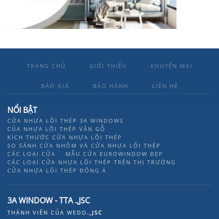
TRANG CHỦ
GIỚI THIỆU
KHUYẾN MẠI
BÁO GIÁ
BẢO HÀNH
LIÊN HỆ
NỔI BẬT
CỬA NHỰA LÕI THÉP 3A WINDOWS
CỦA NHỰA LÕI THÉP VÂN GỖ
KÍCH THƯỚC CỬA NHỰA LÕI THÉP
SO SÁNH CỬA NHÔM VÀ CỬA NHỰA LÕI THÉP
CÁC LOẠI CỬA
MẪU CỬA EUROWINDOW ĐẸP
CÁC LOẠI CỬA NHỰA LÕI THÉP TRÊN THỊ TRƯỜNG
CỬA NHỰA LÕI THÉP ĐÔNG Á
3A WINDOW - TTA .,JSC
THÀNH VIÊN CỦA
WEDO
.,JSC