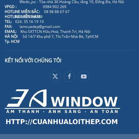
Wedo.,jsc - Tòa nhà 36 Hoàng Cầu, tầng 10, Đống Đa, Hà Nội
VPGD :
0984 902 269
HOTLINE MIỀN BẮC:
08 98 88 67 67
HOTLINE MIỀN NAM:
024. 3 678 6789
TEL:
024. 35 16 19 19
FAX:
lamcuadep@gmail.com
EMAIL:
Khu SXTTCN Hữu Hoà, Thanh Trì, Hà Nội
HÀ NỘI
Số 14/7 Khu phố 7, Thị Trấn Nhà Bè, TpHCM
Tp. HCM
KẾT NỐI VỚI CHÚNG TÔI