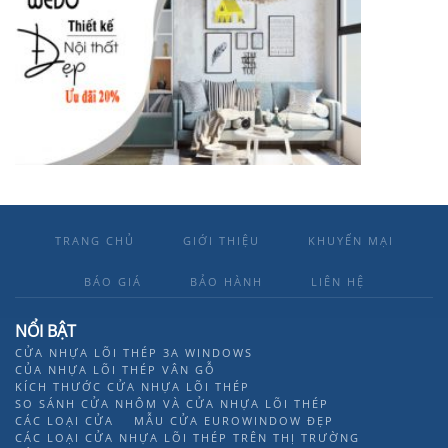
TRANG CHỦ
GIỚI THIỆU
KHUYẾN MẠI
BÁO GIÁ
BẢO HÀNH
LIÊN HỆ
NỔI BẬT
CỬA NHỰA LÕI THÉP 3A WINDOWS
CỦA NHỰA LÕI THÉP VÂN GỖ
KÍCH THƯỚC CỬA NHỰA LÕI THÉP
SO SÁNH CỬA NHÔM VÀ CỬA NHỰA LÕI THÉP
CÁC LOẠI CỬA
MẪU CỬA EUROWINDOW ĐẸP
CÁC LOẠI CỬA NHỰA LÕI THÉP TRÊN THỊ TRƯỜNG