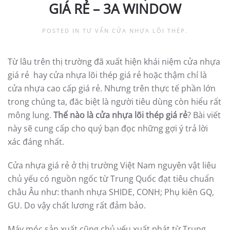
GIÁ RẺ – 3A WINDOW
POSTED IN
TƯ VẤN CỬA NHỰA LÕI THÉP
.
Từ lâu trên thị trường đã xuất hiện khái niệm cửa nhựa
giá rẻ hay cửa nhựa lõi thép giá rẻ hoặc thậm chí là
cửa nhựa cao cấp giá rẻ. Nhưng trên thực tế phần lớn
trong chúng ta, đăc biệt là người tiêu dùng còn hiểu rất
mông lung.
Thế nào là cửa nhựa lõi thép giá rẻ
? Bài viết
này sẽ cung cấp cho quý bạn đọc những gợi ý trả lời
xác đáng nhất.
Cửa nhựa giá rẻ ở thị trường Việt Nam nguyên vật liêu
chủ yếu có nguồn ngốc từ Trung Quốc đạt tiêu chuẩn
châu Âu như: thanh nhựa SHIDE, CONH; Phụ kiên GQ,
GU. Do vậy chất lương rất đảm bảo.
Máy móc sản xuất cũng chủ yếu xuất phát từ Trung