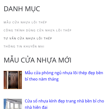
DANH MỤC
MẪU CỬA NHỰA LÕI THÉP
CÔNG TRÌNH DÙNG CỬA NHỰA LÕI THÉP
TƯ VẤN CỬA NHỰA LÕI THÉP
THÔNG TIN KHUYẾN MẠI
MẪU CỬA NHỰA MỚI
Mẫu cửa phòng ngủ nhựa lõi thép đẹp bền
bỉ theo năm tháng
Cửa sổ nhựa kính đẹp trang nhã bền bỉ cho
nhà hiện đại