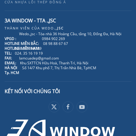
CỬA NHỰA LÕI THÉP ĐÔNG Á
3A WINDOW - TTA .,JSC
THÀNH VIÊN CỦA
WEDO
.,JSC
Wedo.,jsc - Tòa nhà 36 Hoàng Cầu, tầng 10, Đống Đa, Hà Nội
VPGD :
0984 902 269
HOTLINE MIỀN BẮC:
08 98 88 67 67
HOTLINE MIỀN NAM:
024. 3 678 6789
TEL:
024. 35 16 19 19
FAX:
lamcuadep@gmail.com
EMAIL:
Khu SXTTCN Hữu Hoà, Thanh Trì, Hà Nội
HÀ NỘI
Số 14/7 Khu phố 7, Thị Trấn Nhà Bè, TpHCM
Tp. HCM
KẾT NỐI VỚI CHÚNG TÔI