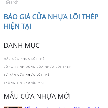
BÁO
GIÁ CỬA NHỰA LÕI THÉP
HIỆN TẠI
DANH MỤC
MẪU CỬA NHỰA LÕI THÉP
CÔNG TRÌNH DÙNG CỬA NHỰA LÕI THÉP
TƯ VẤN CỬA NHỰA LÕI THÉP
THÔNG TIN KHUYẾN MẠI
MẪU CỬA NHỰA MỚI