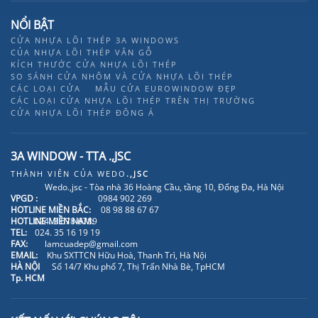
NỔI BẬT
CỬA NHỰA LÕI THÉP 3A WINDOWS
CỦA NHỰA LÕI THÉP VÂN GỖ
KÍCH THƯỚC CỬA NHỰA LÕI THÉP
SO SÁNH CỬA NHÔM VÀ CỬA NHỰA LÕI THÉP
CÁC LOẠI CỬA
MẪU CỬA EUROWINDOW ĐẸP
CÁC LOẠI CỬA NHỰA LÕI THÉP TRÊN THỊ TRƯỜNG
CỬA NHỰA LÕI THÉP ĐÔNG Á
3A WINDOW - TTA .,JSC
THÀNH VIÊN CỦA
WEDO
.,JSC
Wedo.,jsc - Tòa nhà 36 Hoàng Cầu, tầng 10, Đống Đa, Hà Nội
VPGD :
0984 902 269
HOTLINE MIỀN BẮC:
08 98 88 67 67
HOTLINE MIỀN NAM:
024. 3 678 6789
TEL:
024. 35 16 19 19
FAX:
lamcuadep@gmail.com
EMAIL:
Khu SXTTCN Hữu Hoà, Thanh Trì, Hà Nội
HÀ NỘI
Số 14/7 Khu phố 7, Thị Trấn Nhà Bè, TpHCM
Tp. HCM