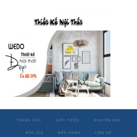
TRANG CHỦ
GIỚI THIỆU
KHUYẾN MẠI
BÁO GIÁ
BẢO HÀNH
LIÊN HỆ