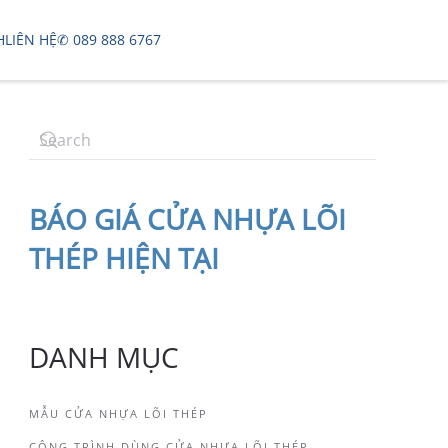
H
LIÊN HỆ
✆ 089 888 6767
BÁO
GIÁ CỬA NHỰA LÕI
THÉP
HIỆN TẠI
DANH MỤC
MẪU CỬA NHỰA LÕI THÉP
CÔNG TRÌNH DÙNG CỬA NHỰA LÕI THÉP