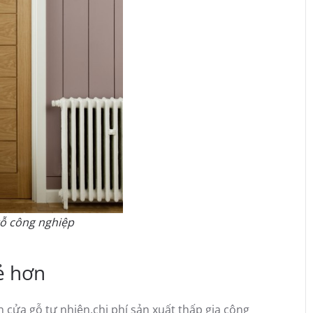
gỗ công nghiệp
ẻ hơn
cửa gỗ tự nhiên,chi phí sản xuất thấp gia công