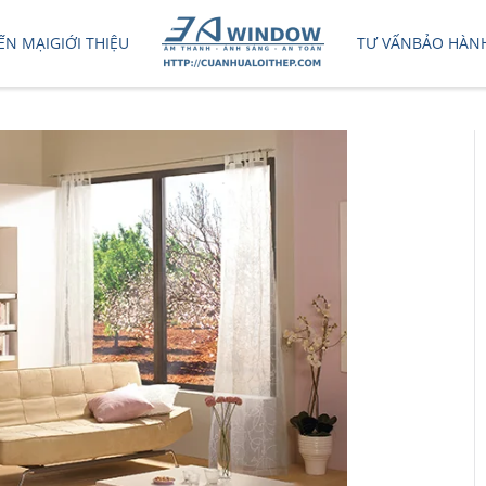
ẾN MẠI
GIỚI THIỆU
TƯ VẤN
BẢO HÀN