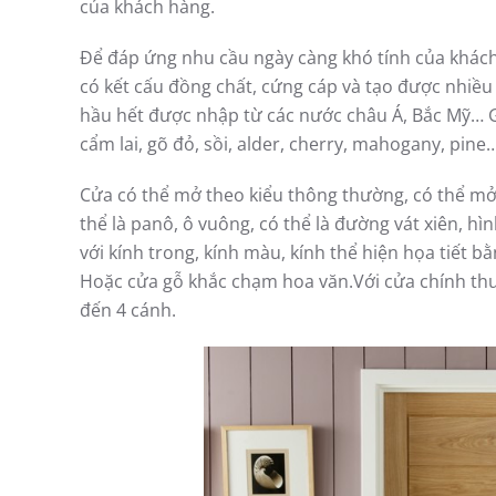
của khách hàng.
Để đáp ứng nhu cầu ngày càng khó tính của khách
có kết cấu đồng chất, cứng cáp và tạo được nhiều 
hầu hết được nhập từ các nước châu Á, Bắc Mỹ… 
cẩm lai, gõ đỏ, sồi, alder, cherry, mahogany, pine
Cửa có thể mở theo kiểu thông thường, có thể mở 
thể là panô, ô vuông, có thể là đường vát xiên, hì
với kính trong, kính màu, kính thể hiện họa tiết b
Hoặc cửa gỗ khắc chạm hoa văn.Với cửa chính thườ
đến 4 cánh.