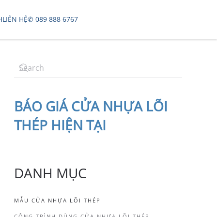
H
LIÊN HỆ
✆ 089 888 6767
BÁO
GIÁ CỬA NHỰA LÕI
THÉP
HIỆN TẠI
DANH MỤC
MẪU CỬA NHỰA LÕI THÉP
CÔNG TRÌNH DÙNG CỬA NHỰA LÕI THÉP