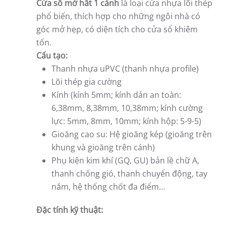
Cửa sổ mở hất 1 cánh
là loại cửa nhựa lõi thép
phổ biến, thích hợp cho những ngôi nhà có
góc mở hẹp, có diện tích cho cửa sổ khiêm
tốn.
Cấu tạo:
Thanh nhựa uPVC (thanh nhựa profile)
Lõi thép gia cường
Kính (kính 5mm; kính dán an toàn:
6,38mm, 8,38mm, 10,38mm; kính cường
lực: 5mm, 8mm, 10mm; kính hộp: 5-9-5)
Gioăng cao su: Hệ gioăng kép (gioăng trên
khung và gioăng trên cánh)
Phụ kiện kim khí (GQ, GU) bản lề chữ A,
thanh chống gió, thanh chuyển động, tay
nắm, hệ thống chốt đa điểm…
Đặc tính kỹ thuật: