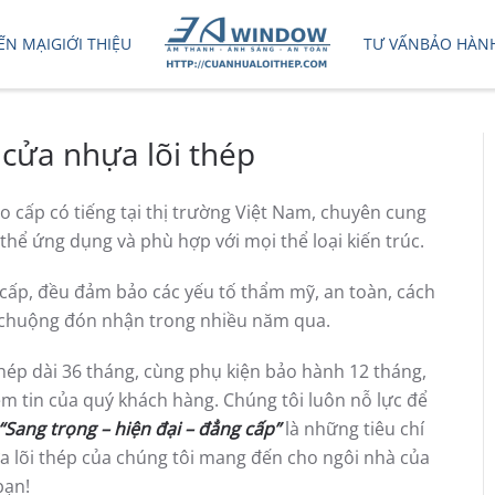
ẾN MẠI
GIỚI THIỆU
TƯ VẤN
BẢO HÀN
cửa nhựa lõi thép
 cấp có tiếng tại thị trường Việt Nam, chuyên cung
thể ứng dụng và phù hợp với mọi thể loại kiến trúc.
p, đều đảm bảo các yếu tố thẩm mỹ, an toàn, cách
 chuộng đón nhận trong nhiều năm qua.
hép dài 36 tháng, cùng phụ kiện bảo hành 12 tháng,
 tin của quý khách hàng. Chúng tôi luôn nỗ lực để
“Sang trọng – hiện đại – đẳng cấp”
là những tiêu chí
a lõi thép của chúng tôi mang đến cho ngôi nhà của
bạn!