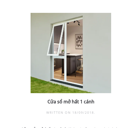
Cửa sổ mở hất 1 cánh
WRITTEN ON
18/09/2018
.