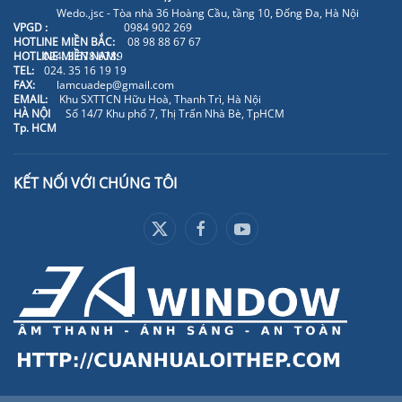
Wedo.,jsc - Tòa nhà 36 Hoàng Cầu, tầng 10, Đống Đa, Hà Nội
VPGD :
0984 902 269
HOTLINE MIỀN BẮC:
08 98 88 67 67
HOTLINE MIỀN NAM:
024. 3 678 6789
TEL:
024. 35 16 19 19
FAX:
lamcuadep@gmail.com
EMAIL:
Khu SXTTCN Hữu Hoà, Thanh Trì, Hà Nội
HÀ NỘI
Số 14/7 Khu phố 7, Thị Trấn Nhà Bè, TpHCM
Tp. HCM
KẾT NỐI VỚI CHÚNG TÔI