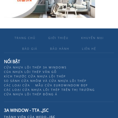
TRANG CHỦ
GIỚI THIỆU
KHUYẾN MẠI
BÁO GIÁ
BẢO HÀNH
LIÊN HỆ
NỔI BẬT
CỬA NHỰA LÕI THÉP 3A WINDOWS
CỦA NHỰA LÕI THÉP VÂN GỖ
KÍCH THƯỚC CỬA NHỰA LÕI THÉP
SO SÁNH CỬA NHÔM VÀ CỬA NHỰA LÕI THÉP
CÁC LOẠI CỬA
MẪU CỬA EUROWINDOW ĐẸP
CÁC LOẠI CỬA NHỰA LÕI THÉP TRÊN THỊ TRƯỜNG
CỬA NHỰA LÕI THÉP ĐÔNG Á
3A WINDOW - TTA .,JSC
THÀNH VIÊN CỦA
WEDO
.,JSC