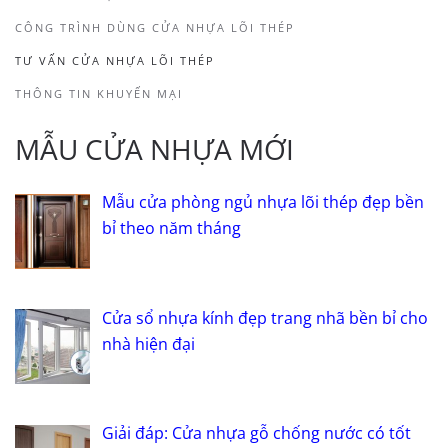
CÔNG TRÌNH DÙNG CỬA NHỰA LÕI THÉP
TƯ VẤN CỬA NHỰA LÕI THÉP
THÔNG TIN KHUYẾN MẠI
MẪU CỬA NHỰA MỚI
Mẫu cửa phòng ngủ nhựa lõi thép đẹp bền
bỉ theo năm tháng
Cửa sổ nhựa kính đẹp trang nhã bền bỉ cho
nhà hiện đại
Giải đáp: Cửa nhựa gỗ chống nước có tốt