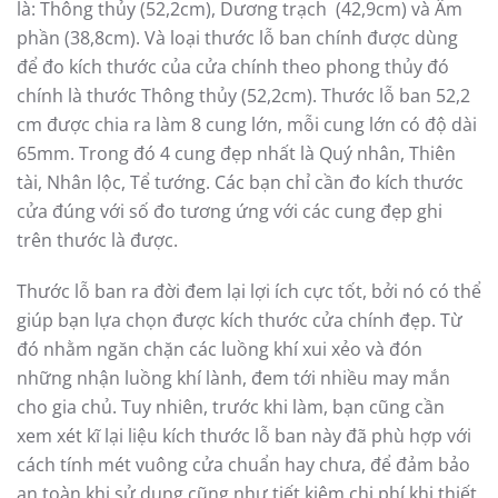
là: Thông thủy (52,2cm), Dương trạch (42,9cm) và Âm
phần (38,8cm). Và loại thước lỗ ban chính được dùng
để đo kích thước của cửa chính theo phong thủy đó
chính là thước Thông thủy (52,2cm). Thước lỗ ban 52,2
cm được chia ra làm 8 cung lớn, mỗi cung lớn có độ dài
65mm. Trong đó 4 cung đẹp nhất là Quý nhân, Thiên
tài, Nhân lộc, Tể tướng. Các bạn chỉ cần đo kích thước
cửa đúng với số đo tương ứng với các cung đẹp ghi
trên thước là được.
Thước lỗ ban ra đời đem lại lợi ích cực tốt, bởi nó có thể
giúp bạn lựa chọn được kích thước cửa chính đẹp. Từ
đó nhằm ngăn chặn các luồng khí xui xẻo và đón
những nhận luồng khí lành, đem tới nhiều may mắn
cho gia chủ. Tuy nhiên, trước khi làm, bạn cũng cần
xem xét kĩ lại liệu kích thước lỗ ban này đã phù hợp với
cách tính mét vuông cửa chuẩn hay chưa, để đảm bảo
an toàn khi sử dụng cũng như tiết kiệm chi phí khi thiết