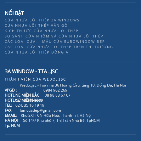
NỔI BẬT
CỬA NHỰA LÕI THÉP 3A WINDOWS
CỦA NHỰA LÕI THÉP VÂN GỖ
KÍCH THƯỚC CỬA NHỰA LÕI THÉP
SO SÁNH CỬA NHÔM VÀ CỬA NHỰA LÕI THÉP
CÁC LOẠI CỬA
MẪU CỬA EUROWINDOW ĐẸP
CÁC LOẠI CỬA NHỰA LÕI THÉP TRÊN THỊ TRƯỜNG
CỬA NHỰA LÕI THÉP ĐÔNG Á
3A WINDOW - TTA .,JSC
THÀNH VIÊN CỦA
WEDO
.,JSC
Wedo.,jsc - Tòa nhà 36 Hoàng Cầu, tầng 10, Đống Đa, Hà Nội
VPGD :
0984 902 269
HOTLINE MIỀN BẮC:
08 98 88 67 67
HOTLINE MIỀN NAM:
024. 3 678 6789
TEL:
024. 35 16 19 19
FAX:
lamcuadep@gmail.com
EMAIL:
Khu SXTTCN Hữu Hoà, Thanh Trì, Hà Nội
HÀ NỘI
Số 14/7 Khu phố 7, Thị Trấn Nhà Bè, TpHCM
Tp. HCM