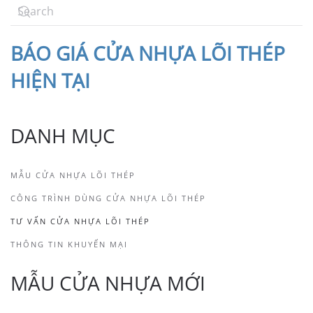
BÁO
GIÁ CỬA NHỰA LÕI THÉP
HIỆN TẠI
DANH MỤC
MẪU CỬA NHỰA LÕI THÉP
CÔNG TRÌNH DÙNG CỬA NHỰA LÕI THÉP
TƯ VẤN CỬA NHỰA LÕI THÉP
THÔNG TIN KHUYẾN MẠI
MẪU CỬA NHỰA MỚI