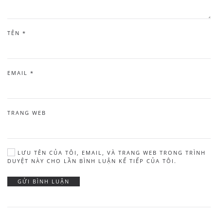
TÊN
*
EMAIL
*
TRANG WEB
LƯU TÊN CỦA TÔI, EMAIL, VÀ TRANG WEB TRONG TRÌNH
DUYỆT NÀY CHO LẦN BÌNH LUẬN KẾ TIẾP CỦA TÔI.
GỬI BÌNH LUẬN