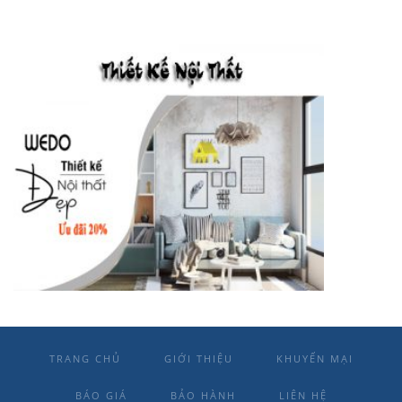
TRANG CHỦ
GIỚI THIỆU
KHUYẾN MẠI
BÁO GIÁ
BẢO HÀNH
LIÊN HỆ