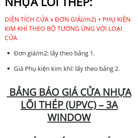
NHỰA LÕI THÉP:
DIỆN TÍCH CỬA x ĐƠN GIÁ(/m2) + PHỤ KIỆN
KIM KHÍ THEO BỘ TƯƠNG ỨNG VỚI LOẠI
CỬA
Đơn giá/m2: lấy theo bảng 1.
Giá Phụ kiện kim khí: lấy theo bảng 2.
BẢNG BÁO GIÁ CỬA NHỰA
LÕI THÉP (UPVC) – 3A
WINDOW