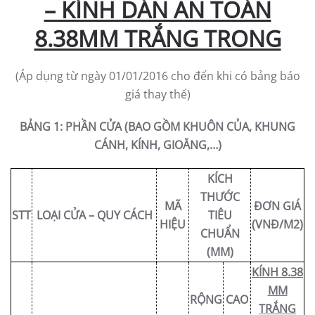
– KÍNH DÁN AN TOÁN
8.38MM TRẮNG TRONG
(Áp dụng từ ngày 01/01/2016 cho đến khi có bảng báo
giá thay thế)
BẢNG 1: PHẦN CỬA (BAO GỒM KHUÔN CỦA, KHUNG
CÁNH, KÍNH, GIOĂNG,…)
KÍCH
THƯỚC
MÃ
ĐƠN GIÁ
STT
LOẠI CỬA – QUY CÁCH
TIÊU
HIỆU
(VNĐ/M2)
CHUẨN
(MM)
KÍNH 8.38
MM
RỘNG
CAO
TRẮNG