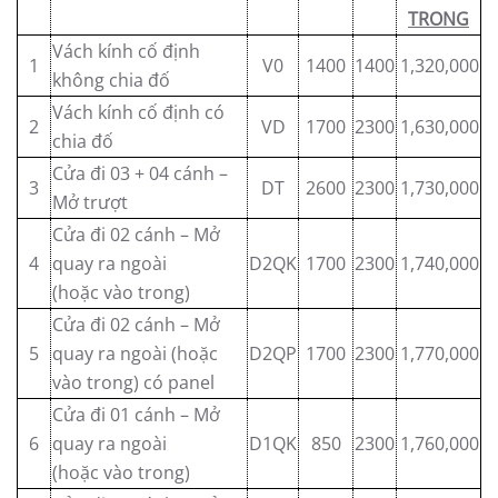
TRONG
Vách kính cố định
1
V0
1400
1400
1,320,000
không chia đố
Vách kính cố định có
2
VD
1700
2300
1,630,000
chia đố
Cửa đi 03 + 04 cánh –
3
DT
2600
2300
1,730,000
Mở trượt
Cửa đi 02 cánh – Mở
4
quay ra ngoài
D2QK
1700
2300
1,740,000
(hoặc vào trong)
Cửa đi 02 cánh – Mở
5
quay ra ngoài (hoặc
D2QP
1700
2300
1,770,000
vào trong) có panel
Cửa đi 01 cánh – Mở
6
quay ra ngoài
D1QK
850
2300
1,760,000
(hoặc vào trong)