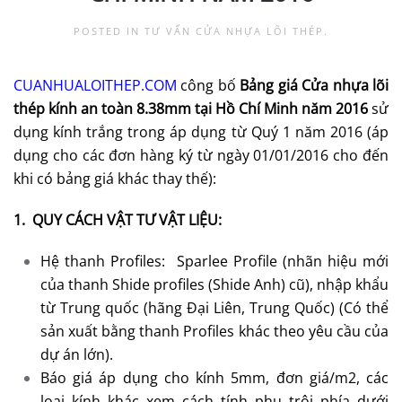
POSTED IN
TƯ VẤN CỬA NHỰA LÕI THÉP
.
CUANHUALOITHEP.COM
công bố
Bảng giá Cửa nhựa lõi
thép kính an toàn 8.38mm tại Hồ Chí Minh năm 2016
sử
dụng kính trắng trong áp dụng từ Quý 1 năm 2016 (áp
dụng cho các đơn hàng ký từ ngày 01/01/2016 cho đến
khi có bảng giá khác thay thế):
1. QUY CÁCH VẬT TƯ VẬT LIỆU:
Hệ thanh Profiles: Sparlee Profile (nhãn hiệu mới
của thanh Shide profiles (Shide Anh) cũ), nhập khẩu
từ Trung quốc (hãng Đại Liên, Trung Quốc) (Có thể
sản xuất bằng thanh Profiles khác theo yêu cầu của
dự án lớn).
Báo giá áp dụng cho kính 5mm, đơn giá/m2, các
loại kính khác xem cách tính phụ trội phía dưới