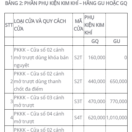
BẢNG 2: PHẦN PHỤ KIỆN KIM KHÍ – HÃNG GU HOẶC GQ
PHỤ
LOẠI CỬA VÀ QUY CÁCH
MÃ
STT
KIỆN KIM
CỬA
CỬA
KHÍ
GQ
GU
PKKK – Cửa sổ 02 cánh
1
mở trượt dùng khóa bán
S2T
160,000
0
nguyệt
PKKK – Cửa sổ 02 cánh
2
mở trượt dùng thanh
S2T
440,000
650,000
chốt đa điểm
PKKK – Cửa sổ 03 cánh
3
S3T
470,000
770,000
mở trượt
PKKK – Cửa sổ 04 cánh
4
S4T
620,000
1,010,000
mở trượt
PKKK – Cửa sổ 02 cánh