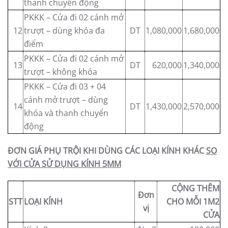
thanh chuyển động
PKKK – Cửa đi 02 cánh mở
12
trượt – dùng khóa đa
DT
1,080,000
1,680,000
điểm
PKKK – Cửa đi 02 cánh mở
13
DT
620,000
1,340,000
trượt – không khóa
PKKK – Cửa đi 03 + 04
cánh mở trượt – dùng
14
DT
1,430,000
2,570,000
khóa và thanh chuyển
động
ĐƠN GIÁ PHỤ TRỘI KHI DÙNG CÁC LOẠI KÍNH KHÁC
SO
VỚI CỬA SỬ DỤNG KÍNH 5MM
CỘNG THÊM
Đơn
STT
LOẠI KÍNH
CHO MỖI 1M2
vị
CỬA