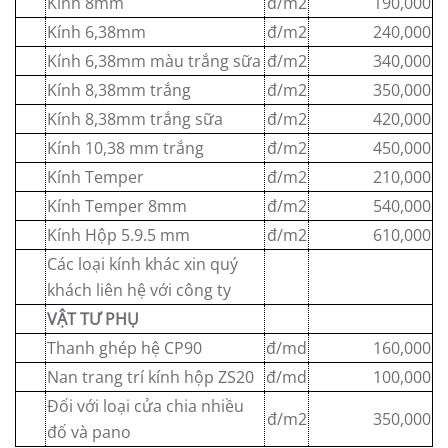
Kính 8mm
đ/m2
190,000
Kính 6,38mm
đ/m2
240,000
Kính 6,38mm màu trắng sữa
đ/m2
340,000
Kính 8,38mm trắng
đ/m2
350,000
Kính 8,38mm trắng sữa
đ/m2
420,000
Kính 10,38 mm trắng
đ/m2
450,000
Kính Temper
đ/m2
210,000
Kính Temper 8mm
đ/m2
540,000
Kính Hộp 5.9.5 mm
đ/m2
610,000
Các loại kính khác xin quý
khách liên hệ với công ty
VẬT TƯ PHỤ
Thanh ghép hệ CP90
đ/md
160,000
Nan trang trí kính hộp ZS20
đ/md
100,000
Đối với loại cửa chia nhiều
đ/m2
350,000
đố và pano