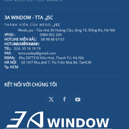
3A WINDOW - TTA .,JSC
THÀNH VIÊN CỦA
WEDO
.,JSC
Wedo.,jsc - Tòa nhà 36 Hoàng Cầu, tầng 10, Đống Đa, Hà Nội
VPGD :
0984 902 269
HOTLINE MIỀN BẮC:
08 98 88 67 67
HOTLINE MIỀN NAM:
024. 3 678 6789
TEL:
024. 35 16 19 19
FAX:
lamcuadep@gmail.com
EMAIL:
Khu SXTTCN Hữu Hoà, Thanh Trì, Hà Nội
HÀ NỘI
Số 14/7 Khu phố 7, Thị Trấn Nhà Bè, TpHCM
Tp. HCM
KẾT NỐI VỚI CHÚNG TÔI