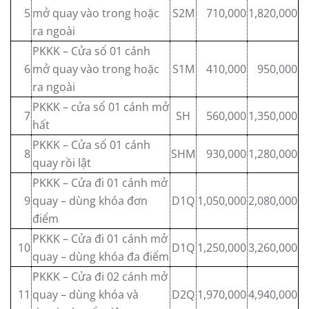
5
mở quay vào trong hoặc
S2M
710,000
1,820,000
ra ngoài
PKKK – Cửa sổ 01 cánh
6
mở quay vào trong hoặc
S1M
410,000
950,000
ra ngoài
PKKK – cửa sổ 01 cánh mở
7
SH
560,000
1,350,000
hất
PKKK – Cửa sổ 01 cánh
8
SHM
930,000
1,280,000
quay rồi lật
PKKK – Cửa đi 01 cánh mở
9
quay – dùng khóa đơn
D1Q
1,050,000
2,080,000
điểm
PKKK – Cửa đi 01 cánh mở
10
D1Q
1,250,000
3,260,000
quay – dùng khóa đa điểm
PKKK – Cửa đi 02 cánh mở
11
quay – dùng khóa và
D2Q
1,970,000
4,940,000