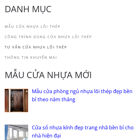
DANH MỤC
MẪU CỬA NHỰA LÕI THÉP
CÔNG TRÌNH DÙNG CỬA NHỰA LÕI THÉP
TƯ VẤN CỬA NHỰA LÕI THÉP
THÔNG TIN KHUYẾN MẠI
MẪU CỬA NHỰA MỚI
Mẫu cửa phòng ngủ nhựa lõi thép đẹp bền
bỉ theo năm tháng
Cửa sổ nhựa kính đẹp trang nhã bền bỉ cho
nhà hiện đại