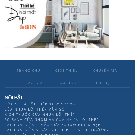
TRANG CHỦ
GIỚI THIỆU
KHUYẾN MẠI
BÁO GIÁ
BẢO HÀNH
LIÊN HỆ
NỔI BẬT
CỬA NHỰA LÕI THÉP 3A WINDOWS
CỦA NHỰA LÕI THÉP VÂN GỖ
KÍCH THƯỚC CỬA NHỰA LÕI THÉP
SO SÁNH CỬA NHÔM VÀ CỬA NHỰA LÕI THÉP
CÁC LOẠI CỬA
MẪU CỬA EUROWINDOW ĐẸP
CÁC LOẠI CỬA NHỰA LÕI THÉP TRÊN THỊ TRƯỜNG
CỬA NHỰA LÕI THÉP ĐÔNG Á