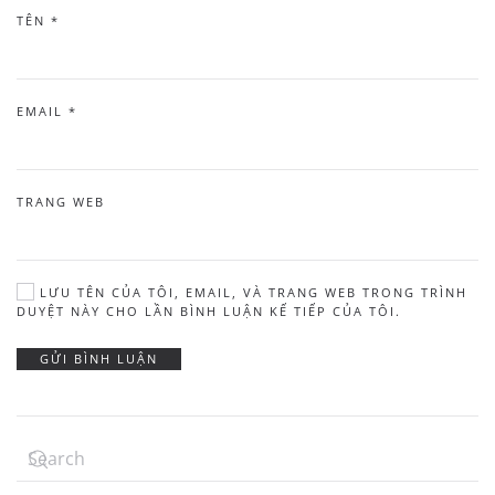
TÊN
*
EMAIL
*
TRANG WEB
LƯU TÊN CỦA TÔI, EMAIL, VÀ TRANG WEB TRONG TRÌNH
DUYỆT NÀY CHO LẦN BÌNH LUẬN KẾ TIẾP CỦA TÔI.
GỬI BÌNH LUẬN