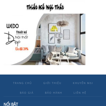
TRANG CHỦ
GIỚI THIỆU
KHUYẾN MẠI
BÁO GIÁ
BẢO HÀNH
LIÊN HỆ
NỔI BẬT