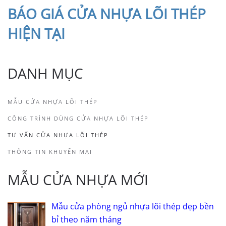
BÁO
GIÁ CỬA NHỰA LÕI THÉP
HIỆN TẠI
DANH MỤC
MẪU CỬA NHỰA LÕI THÉP
CÔNG TRÌNH DÙNG CỬA NHỰA LÕI THÉP
TƯ VẤN CỬA NHỰA LÕI THÉP
THÔNG TIN KHUYẾN MẠI
MẪU CỬA NHỰA MỚI
Mẫu cửa phòng ngủ nhựa lõi thép đẹp bền
bỉ theo năm tháng