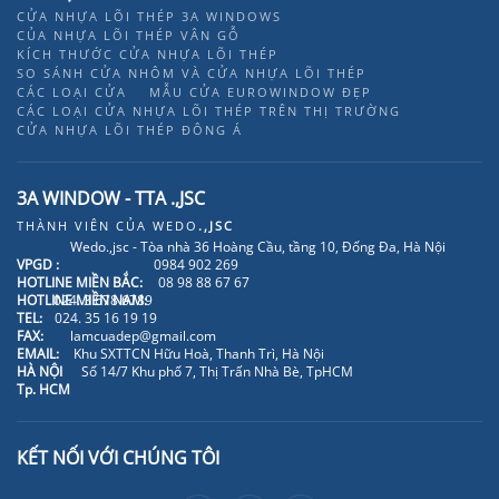
CỬA NHỰA LÕI THÉP 3A WINDOWS
CỦA NHỰA LÕI THÉP VÂN GỖ
KÍCH THƯỚC CỬA NHỰA LÕI THÉP
SO SÁNH CỬA NHÔM VÀ CỬA NHỰA LÕI THÉP
CÁC LOẠI CỬA
MẪU CỬA EUROWINDOW ĐẸP
CÁC LOẠI CỬA NHỰA LÕI THÉP TRÊN THỊ TRƯỜNG
CỬA NHỰA LÕI THÉP ĐÔNG Á
3A WINDOW - TTA .,JSC
THÀNH VIÊN CỦA
WEDO
.,JSC
Wedo.,jsc - Tòa nhà 36 Hoàng Cầu, tầng 10, Đống Đa, Hà Nội
VPGD :
0984 902 269
HOTLINE MIỀN BẮC:
08 98 88 67 67
HOTLINE MIỀN NAM:
024. 3 678 6789
TEL:
024. 35 16 19 19
FAX:
lamcuadep@gmail.com
EMAIL:
Khu SXTTCN Hữu Hoà, Thanh Trì, Hà Nội
HÀ NỘI
Số 14/7 Khu phố 7, Thị Trấn Nhà Bè, TpHCM
Tp. HCM
KẾT NỐI VỚI CHÚNG TÔI