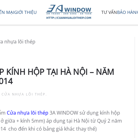
ẾN MẠI
GIỚI THIỆU
TƯ VẤN
BẢO HÀN
P KÍNH HỘP TẠI HÀ NỘI – NĂM
014
 CỬA NHỰA LÕI THÉP
.
hẩm
Cửa nhựa lõi thép
3A WINDOW sử dụng kính hộp
 giữa + kính 5mm) áp dụng tại Hà Nội từ Quý 2 năm
14 cho đến khi có bảng giá khác thay thế)