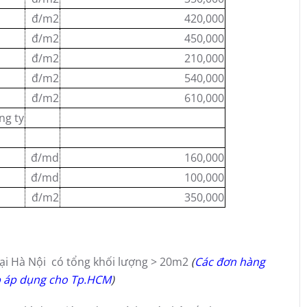
đ/m2
420,000
đ/m2
450,000
đ/m2
210,000
đ/m2
540,000
đ/m2
610,000
ng ty
đ/md
160,000
đ/md
100,000
đ/m2
350,000
tại Hà Nội có tổng khối lượng > 20m2
(
Các đơn hàng
ép áp dụng cho Tp.HCM
)