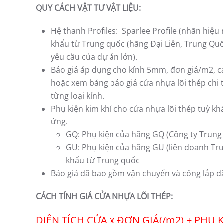
QUY CÁCH VẬT TƯ VẬT LIỆU:
Hệ thanh Profiles: Sparlee Profile (nhãn hiệu 
khẩu từ Trung quốc (hãng Đại Liên, Trung Quố
yêu cầu của dự án lớn).
Báo giá áp dụng cho kính 5mm, đơn giá/m2, các
hoặc xem bảng báo giá cửa nhựa lõi thép chi ti
từng loại kính.
Phụ kiện kim khí cho cửa nhựa lõi thép tuỳ k
ứng.
GQ: Phụ kiện của hãng GQ (Công ty Trung
GU: Phụ kiện của hãng GU (liên doanh Tr
khẩu từ Trung quốc
Báo giá đã bao gồm vận chuyển và công lắp đặ
CÁCH TÍNH GIÁ CỬA NHỰA LÕI THÉP:
DIỆN TÍCH CỬA x ĐƠN GIÁ(/m2) + PHỤ