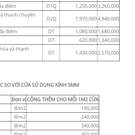
đa điểm
D1Q
1,250,000
3,260,000
và thanh chuyển
D2Q
1,970,000
4,940,000
 đa điểm
DT
1,080,000
1,680,000
DT
620,000
1,340,000
khóa và thanh
DT
1,430,000
2,570,000
ÁC SO VỚI CỬA SỬ DỤNG KÍNH 5MM
Đơn vị
CỘNG THÊM CHO MỖI 1M2 CỬA
đ/m2
190,000
đ/m2
240,000
đ/m2
340,000
đ/m2
350,000