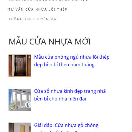
TƯ VẤN CỬA NHỰA LÕI THÉP
THÔNG TIN KHUYẾN MẠI
MẪU CỬA NHỰA MỚI
Mẫu cửa phòng ngủ nhựa lõi thép
đẹp bền bỉ theo năm tháng
Cửa sổ nhựa kính đẹp trang nhã
bền bỉ cho nhà hiện đại
Giải đáp: Cửa nhựa gỗ chống