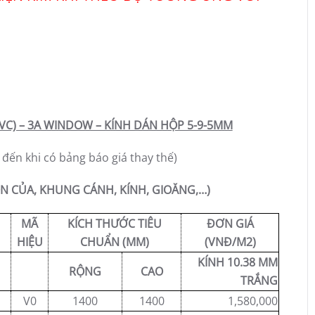
VC) – 3A WINDOW – KÍNH DÁN HỘP 5-9-5MM
đến khi có bảng báo giá thay thế)
N CỦA, KHUNG CÁNH, KÍNH, GIOĂNG,…)
MÃ
KÍCH THƯỚC TIÊU
ĐƠN GIÁ
HIỆU
CHUẨN (MM)
(VNĐ/M2)
KÍNH 10.38 MM
RỘNG
CAO
TRẮNG
V0
1400
1400
1,580,000