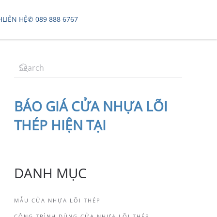
H
LIÊN HỆ
✆ 089 888 6767
BÁO
GIÁ CỬA NHỰA LÕI
THÉP
HIỆN TẠI
DANH MỤC
MẪU CỬA NHỰA LÕI THÉP
CÔNG TRÌNH DÙNG CỬA NHỰA LÕI THÉP