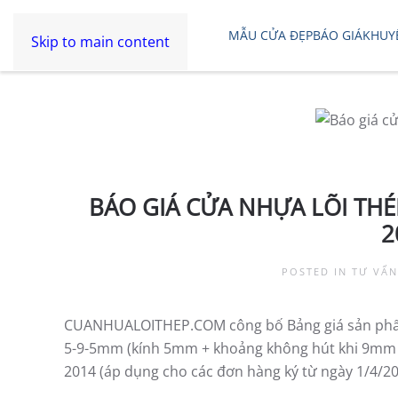
MẪU CỬA ĐẸP
BÁO GIÁ
KHUY
Skip to main content
BÁO GIÁ CỬA NHỰA LÕI THÉ
2
POSTED IN
TƯ VẤN
CUANHUALOITHEP.COM công bố Bảng giá sản p
5-9-5mm (kính 5mm + khoảng không hút khi 9mm ở
2014 (áp dụng cho các đơn hàng ký từ ngày 1/4/20