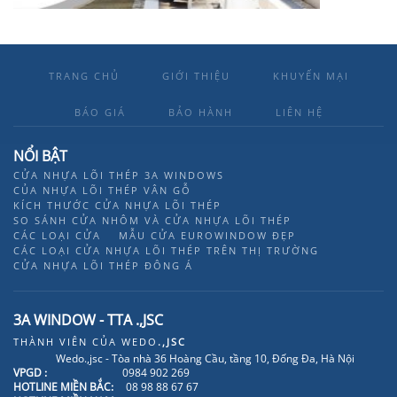
TRANG CHỦ
GIỚI THIỆU
KHUYẾN MẠI
BÁO GIÁ
BẢO HÀNH
LIÊN HỆ
NỔI BẬT
CỬA NHỰA LÕI THÉP 3A WINDOWS
CỦA NHỰA LÕI THÉP VÂN GỖ
KÍCH THƯỚC CỬA NHỰA LÕI THÉP
SO SÁNH CỬA NHÔM VÀ CỬA NHỰA LÕI THÉP
CÁC LOẠI CỬA
MẪU CỬA EUROWINDOW ĐẸP
CÁC LOẠI CỬA NHỰA LÕI THÉP TRÊN THỊ TRƯỜNG
CỬA NHỰA LÕI THÉP ĐÔNG Á
3A WINDOW - TTA .,JSC
THÀNH VIÊN CỦA
WEDO
.,JSC
Wedo.,jsc - Tòa nhà 36 Hoàng Cầu, tầng 10, Đống Đa, Hà Nội
VPGD :
0984 902 269
HOTLINE MIỀN BẮC:
08 98 88 67 67