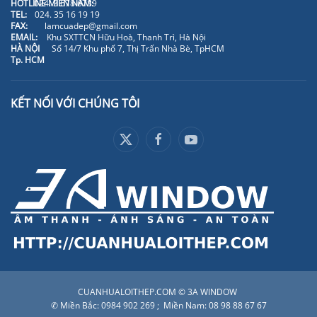
HOTLINE MIỀN NAM:
024. 3 678 6789
TEL:
024. 35 16 19 19
FAX:
lamcuadep@gmail.com
EMAIL:
Khu SXTTCN Hữu Hoà, Thanh Trì, Hà Nội
HÀ NỘI
Số 14/7 Khu phố 7, Thị Trấn Nhà Bè, TpHCM
Tp. HCM
KẾT NỐI VỚI CHÚNG TÔI
CUANHUALOITHEP.COM © 3A WINDOW
✆ Miền Bắc: 0984 902 269 ; Miền Nam: 08 98 88 67 67