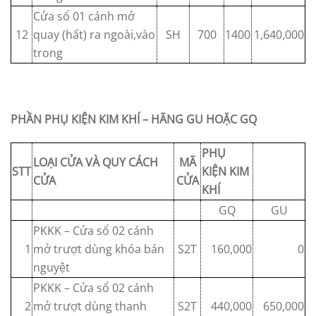
Cửa sổ 01 cánh mở
12
quay (hất) ra ngoài,vào
SH
700
1400
1,640,000
trong
PHẦN PHỤ KIỆN KIM KHÍ – HÃNG GU HOẶC GQ
PHỤ
LOẠI CỬA VÀ QUY CÁCH
MÃ
STT
KIỆN KIM
CỬA
CỬA
KHÍ
GQ
GU
PKKK – Cửa sổ 02 cánh
1
mở trượt dùng khóa bán
S2T
160,000
0
nguyệt
PKKK – Cửa sổ 02 cánh
2
mở trượt dùng thanh
S2T
440,000
650,000