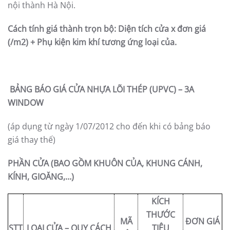
nội thành Hà Nội.
Cách tính giá thành trọn bộ: Diện tích cửa x đơn giá
(/m2) + Phụ kiện kim khí tương ứng loại của.
BẢNG BÁO GIÁ CỬA NHỰA LÕI THÉP (UPVC) – 3A
WINDOW
(áp dụng từ ngày 1/07/2012 cho đến khi có bảng báo
giá thay thế)
PHẦN CỬA (BAO GỒM KHUÔN CỦA, KHUNG CÁNH,
KÍNH, GIOĂNG,…)
KÍCH
THƯỚC
MÃ
ĐƠN GIÁ
STT
LOẠI CỬA – QUY CÁCH
TIÊU