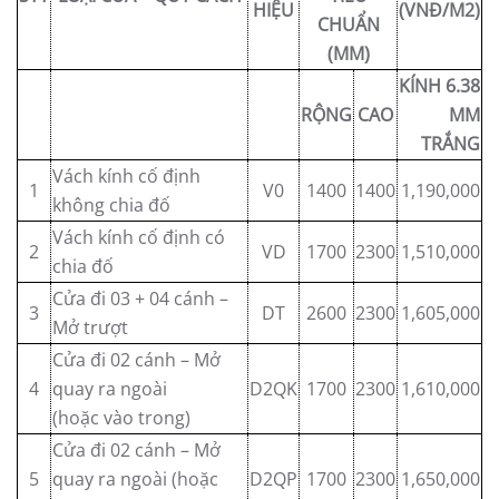
HIỆU
(VNĐ/M2)
CHUẨN
(MM)
KÍNH 6.38
RỘNG
CAO
MM
TRẮNG
Vách kính cố định
1
V0
1400
1400
1,190,000
không chia đố
Vách kính cố định có
2
VD
1700
2300
1,510,000
chia đố
Cửa đi 03 + 04 cánh –
3
DT
2600
2300
1,605,000
Mở trượt
Cửa đi 02 cánh – Mở
4
quay ra ngoài
D2QK
1700
2300
1,610,000
(hoặc vào trong)
Cửa đi 02 cánh – Mở
5
quay ra ngoài (hoặc
D2QP
1700
2300
1,650,000