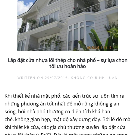
Lắp đặt cửa nhựa lõi thép cho nhà phố – sự lựa chọn
tối ưu hoàn hảo
Ở
WRITTEN ON
29/07/2016
.
KHÔNG CÓ BÌNH LUẬN
LẮP
ĐẶT
CỬA
Khi thiết kế nhà mặt phố, các kiến trúc sư luôn tìm ra
NHỰA
LÕI
những phương án tốt nhất để mở rộng không gian
THÉP
CHO
sống, bởi nhà phố thường có diện tích khá hạn
NHÀ
PHỐ
chế,
không gian hẹp, mật độ xây dựng dày. Bởi lẽ đó mà
–
khi thiết kế cửa, các gia chủ thường xuyên lắp đặt cửa
SỰ
LỰA