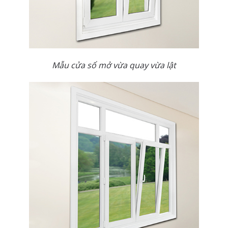
Mẫu cửa sổ mở vừa quay vừa lật