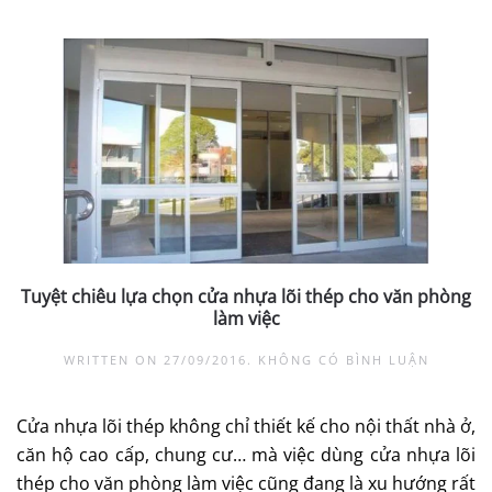
Tuyệt chiêu lựa chọn cửa nhựa lõi thép cho văn phòng
làm việc
Ở
WRITTEN ON
27/09/2016
.
KHÔNG CÓ BÌNH LUẬN
TUYỆT
CHIÊU
LỰA
Cửa nhựa lõi thép không chỉ thiết kế cho nội thất nhà ở,
CHỌN
CỬA
căn hộ cao cấp, chung cư… mà việc dùng cửa nhựa lõi
NHỰA
LÕI
thép cho văn phòng làm việc cũng đang là xu hướng rất
THÉP