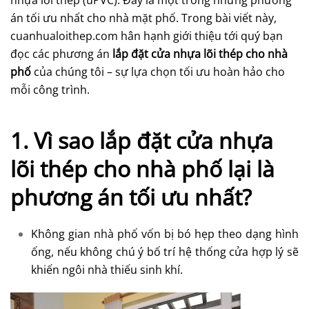
nhựa lõi thép (uPVC). Đây là một trong những phương
CHỌN
TỐI
án tối ưu nhất cho nhà mặt phố. Trong bài viết này,
ƯU
cuanhualoithep.com hân hạnh giới thiệu tới quý bạn
HOÀN
HẢO
đọc các phương án
lắp đặt cửa nhựa lõi thép cho nhà
phố
của chúng tôi – sự lựa chọn tối ưu hoàn hảo cho
mỗi công trình.
1. Vì sao lắp đặt cửa nhựa
lõi thép cho nhà phố lại là
phương án tối ưu nhất?
Không gian nhà phố vốn bị bó hẹp theo dạng hình
ống, nếu không chú ý bố trí hệ thống cửa hợp lý sẽ
khiến ngôi nhà thiếu sinh khí.