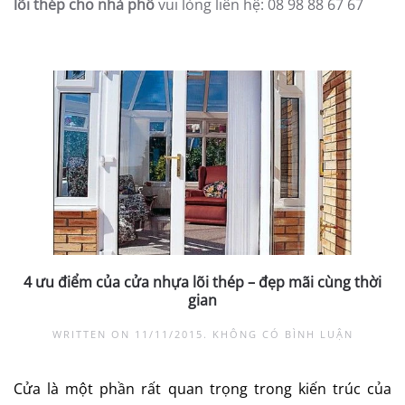
lõi thép cho nhà phố
vui lòng liên hệ: 08 98 88 67 67
4 ưu điểm của cửa nhựa lõi thép – đẹp mãi cùng thời
gian
Ở
WRITTEN ON
11/11/2015
.
KHÔNG CÓ BÌNH LUẬN
4
ƯU
ĐIỂM
Cửa là một phần rất quan trọng trong kiến trúc của
CỦA
CỬA