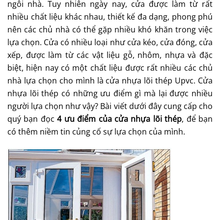
ngôi nhà. Tuy nhiên ngày nay, cửa được làm từ rất
NHỰA
LÕI
nhiều chất liệu khác nhau, thiết kế đa dạng, phong phú
THÉP
–
nên các chủ nhà có thể gặp nhiều khó khăn trong việc
ĐẸP
lựa chọn. Cửa có nhiều loại như cửa kéo, cửa đóng, cửa
MÃI
CÙNG
xếp, được làm từ các vật liệu gỗ, nhôm, nhựa và đặc
THỜI
GIAN
biệt, hiện nay có một chất liệu được rất nhiều các chủ
nhà lựa chọn cho mình là cửa nhựa lõi thép Upvc. Cửa
nhựa lõi thép có những ưu điểm gì mà lại được nhiều
người lựa chọn như vậy? Bài viết dưới đây cung cấp cho
quý bạn đọc
4 ưu điểm của cửa nhựa lõi thép
, để bạn
có thêm niềm tin củng cố sự lựa chọn của mình.