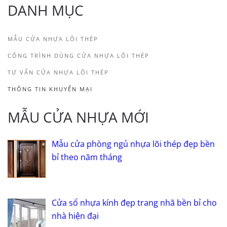
DANH MỤC
MẪU CỬA NHỰA LÕI THÉP
CÔNG TRÌNH DÙNG CỬA NHỰA LÕI THÉP
TƯ VẤN CỬA NHỰA LÕI THÉP
THÔNG TIN KHUYẾN MẠI
MẪU CỬA NHỰA MỚI
Mẫu cửa phòng ngủ nhựa lõi thép đẹp bền
bỉ theo năm tháng
Cửa sổ nhựa kính đẹp trang nhã bền bỉ cho
nhà hiện đại