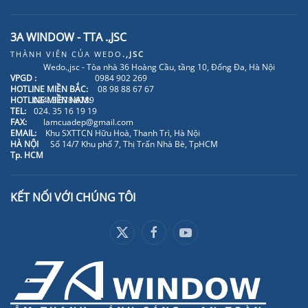
3A WINDOW - TTA .,JSC
THÀNH VIÊN CỦA
WEDO
.,JSC
Wedo.,jsc - Tòa nhà 36 Hoàng Cầu, tầng 10, Đống Đa, Hà Nội
VPGD :
0984 902 269
HOTLINE MIỀN BẮC:
08 98 88 67 67
HOTLINE MIỀN NAM:
024. 3 678 6789
TEL:
024. 35 16 19 19
FAX:
lamcuadep@gmail.com
EMAIL:
Khu SXTTCN Hữu Hoà, Thanh Trì, Hà Nội
HÀ NỘI
Số 14/7 Khu phố 7, Thị Trấn Nhà Bè, TpHCM
Tp. HCM
KẾT NỐI VỚI CHÚNG TÔI