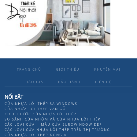
TRANG CHỦ
GIỚI THIỆU
KHUYẾN MẠI
BÁO GIÁ
BẢO HÀNH
LIÊN HỆ
NỔI BẬT
CỬA NHỰA LÕI THÉP 3A WINDOWS
CỦA NHỰA LÕI THÉP VÂN GỖ
KÍCH THƯỚC CỬA NHỰA LÕI THÉP
SO SÁNH CỬA NHÔM VÀ CỬA NHỰA LÕI THÉP
CÁC LOẠI CỬA
MẪU CỬA EUROWINDOW ĐẸP
CÁC LOẠI CỬA NHỰA LÕI THÉP TRÊN THỊ TRƯỜNG
CỬA NHỰA LÕI THÉP ĐÔNG Á