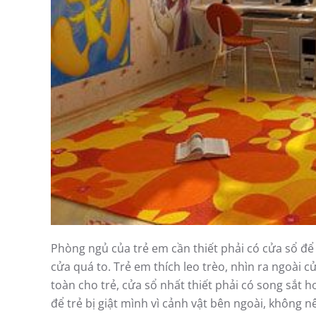
Phòng ngủ của trẻ em cần thiết phải có cửa sổ đ
cửa quá to. Trẻ em thích leo trèo, nhìn ra ngoài 
toàn cho trẻ, cửa sổ nhất thiết phải có song sắt h
để trẻ bị giật mình vì cảnh vật bên ngoài, không n