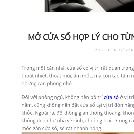
MỞ CỬA SỔ HỢP LÝ CHO TỪ
POSTED IN
TƯ VẤN
Trong một căn nhà, cửa sổ có vị trí rất quan trọng
thoát nhiệt, thoát mùi, ẩm mốc, mà còn tạo tầm n
những căn phòng nhỏ.
Đối với phòng ngủ, không nên bố trí
cửa sổ
ở vị t
nằm, cũng không nên đặt cửa sổ tại vị trí đón nắn
khỏe. Ngoài ra, để không gian thông thoáng, không
không đẹp như nhà vệ sinh, chuồng trại… Cũng cần
móc gần cửa sổ, sẽ rất nhanh hỏng.