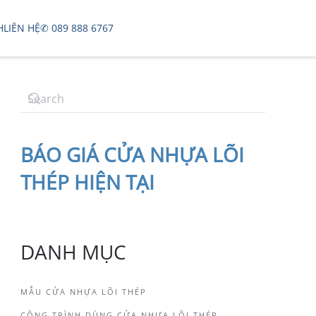
H
LIÊN HỆ
✆ 089 888 6767
BÁO
GIÁ CỬA NHỰA LÕI
THÉP
HIỆN TẠI
DANH MỤC
MẪU CỬA NHỰA LÕI THÉP
CÔNG TRÌNH DÙNG CỬA NHỰA LÕI THÉP