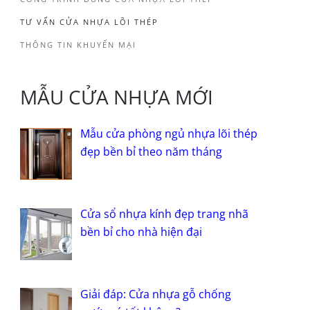
TƯ VẤN CỬA NHỰA LÕI THÉP
THÔNG TIN KHUYẾN MẠI
MẪU CỬA NHỰA MỚI
Mẫu cửa phòng ngủ nhựa lõi thép
đẹp bền bỉ theo năm tháng
Cửa sổ nhựa kính đẹp trang nhã
bền bỉ cho nhà hiện đại
Giải đáp: Cửa nhựa gỗ chống