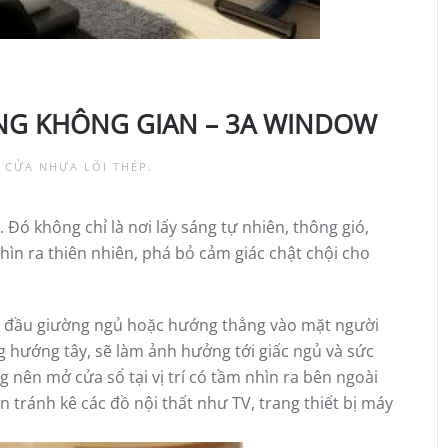
NG KHÔNG GIAN – 3A WINDOW
 CỬA NHỰA LÕI THÉP
.
. Đó không chỉ là nơi lấy sáng tự nhiên, thông gió,
hìn ra thiên nhiên, phá bỏ cảm giác chật chội cho
rí đầu giường ngủ hoặc hướng thẳng vào mặt người
g hướng tây, sẽ làm ảnh hưởng tới giấc ngủ và sức
 nên mở cửa sổ tại vị trí có tầm nhìn ra bên ngoài
 tránh kê các đồ nội thất như TV, trang thiết bị máy