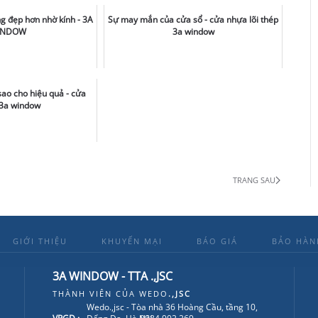
g đẹp hơn nhờ kính - 3A
Sự may mắn của cửa sổ - cửa nhựa lõi thép
INDOW
3a window
ao cho hiệu quả - cửa
3a window
TRANG SAU
GIỚI THIỆU
KHUYẾN MẠI
BÁO GIÁ
BẢO HÀN
3A WINDOW - TTA .,JSC
THÀNH VIÊN CỦA
WEDO
.,JSC
Wedo.,jsc - Tòa nhà 36 Hoàng Cầu, tầng 10,