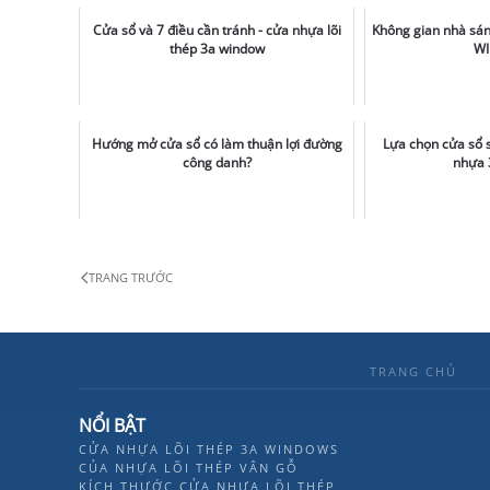
Cửa sổ và 7 điều cần tránh - cửa nhựa lõi
Không gian nhà sán
thép 3a window
W
Hướng mở cửa sổ có làm thuận lợi đường
Lựa chọn cửa sổ s
công danh?
nhựa 
TRANG TRƯỚC
TRANG CHỦ
NỔI BẬT
CỬA NHỰA LÕI THÉP 3A WINDOWS
CỦA NHỰA LÕI THÉP VÂN GỖ
KÍCH THƯỚC CỬA NHỰA LÕI THÉP