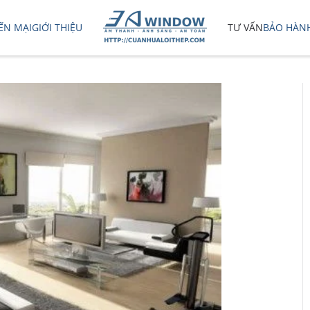
ẾN MẠI
GIỚI THIỆU
TƯ VẤN
BẢO HÀN