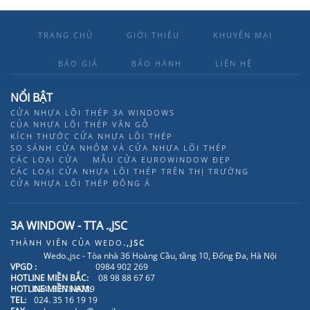
TRANG CHỦ
GIỚI THIỆU
KHUYẾN MẠI
BÁO GIÁ
BẢO HÀNH
LIÊN HỆ
NỔI BẬT
CỬA NHỰA LÕI THÉP 3A WINDOWS
CỦA NHỰA LÕI THÉP VÂN GỖ
KÍCH THƯỚC CỬA NHỰA LÕI THÉP
SO SÁNH CỬA NHÔM VÀ CỬA NHỰA LÕI THÉP
CÁC LOẠI CỬA
MẪU CỬA EUROWINDOW ĐẸP
CÁC LOẠI CỬA NHỰA LÕI THÉP TRÊN THỊ TRƯỜNG
CỬA NHỰA LÕI THÉP ĐÔNG Á
3A WINDOW - TTA .,JSC
THÀNH VIÊN CỦA
WEDO
.,JSC
Wedo.,jsc - Tòa nhà 36 Hoàng Cầu, tầng 10, Đống Đa, Hà Nội
VPGD :
0984 902 269
HOTLINE MIỀN BẮC:
08 98 88 67 67
HOTLINE MIỀN NAM:
024. 3 678 6789
TEL:
024. 35 16 19 19