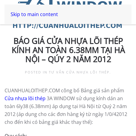
Skip to main content
BÁO GIÁ CỬA NHỰA LÕI THÉP
KÍNH AN TOÀN 6.38MM TẠI HÀ
NỘI – QÚY 2 NĂM 2012
POSTED IN
TƯ VẤN CỬA NHỰA LÕI THÉP
.
CUANHUALOITHEP.COM công bố Bảng giá sản phẩm
Cửa nhựa lõi thép
3A WINDOW sử dụng kính dán an
toàn 6ly38 (6.38mm) áp dụng tại Hà Nội từ Quý 2 năm
2012 (áp dụng cho các đơn hàng ký từ ngày 1/0/42012
cho đến khi có bảng giá khác thay thế):