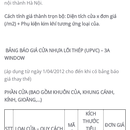
nội thành Hà Nội.
Cách tính giá thành trọn bộ: Diện tích cửa x đơn giá
(/m2) + Phụ kiện kim khí tương ứng loại của.
BẢNG BÁO GIÁ CỬA NHỰA LÕI THÉP (UPVC) – 3A
WINDOW
(áp dụng từ ngày 1/04/2012 cho đến khi có bảng báo
giá thay thế)
PHẦN CỬA (BAO GỒM KHUÔN CỦA, KHUNG CÁNH,
KÍNH, GIOĂNG,…)
KÍCH
THƯỚC
MÃ
ĐƠN GIÁ
STT
LOẠI CỬA – QUY CÁCH
TIÊU