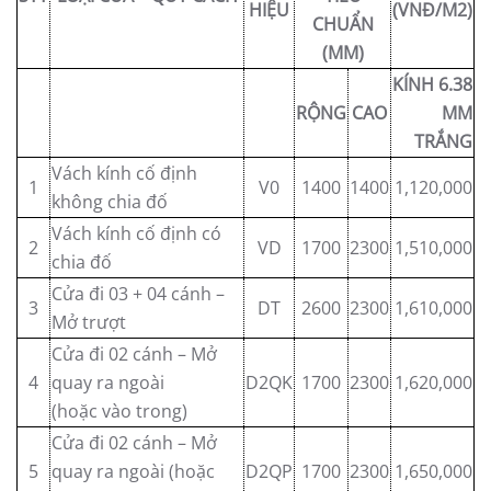
HIỆU
(VNĐ/M2)
CHUẨN
(MM)
KÍNH 6.38
RỘNG
CAO
MM
TRẮNG
Vách kính cố định
1
V0
1400
1400
1,120,000
không chia đố
Vách kính cố định có
2
VD
1700
2300
1,510,000
chia đố
Cửa đi 03 + 04 cánh –
3
DT
2600
2300
1,610,000
Mở trượt
Cửa đi 02 cánh – Mở
4
quay ra ngoài
D2QK
1700
2300
1,620,000
(hoặc vào trong)
Cửa đi 02 cánh – Mở
5
quay ra ngoài (hoặc
D2QP
1700
2300
1,650,000