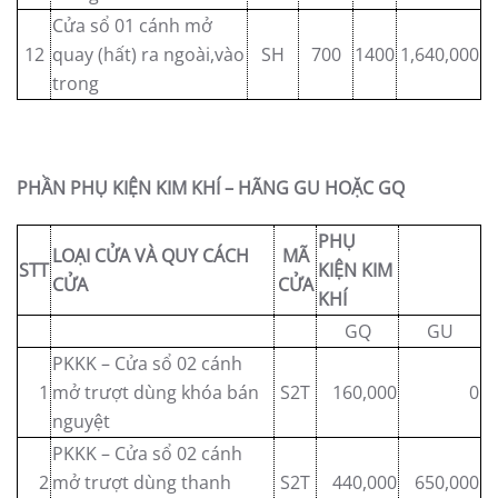
Cửa sổ 01 cánh mở
12
quay (hất) ra ngoài,vào
SH
700
1400
1,640,000
trong
PHẦN PHỤ KIỆN KIM KHÍ – HÃNG GU HOẶC GQ
PHỤ
LOẠI CỬA VÀ QUY CÁCH
MÃ
STT
KIỆN KIM
CỬA
CỬA
KHÍ
GQ
GU
PKKK – Cửa sổ 02 cánh
1
mở trượt dùng khóa bán
S2T
160,000
0
nguyệt
PKKK – Cửa sổ 02 cánh
2
mở trượt dùng thanh
S2T
440,000
650,000