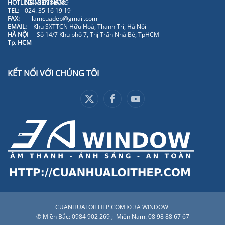
HOTLINE MIỀN NAM:
024. 3 678 6789
TEL:
024. 35 16 19 19
FAX:
lamcuadep@gmail.com
EMAIL:
Khu SXTTCN Hữu Hoà, Thanh Trì, Hà Nội
HÀ NỘI
Số 14/7 Khu phố 7, Thị Trấn Nhà Bè, TpHCM
Tp. HCM
KẾT NỐI VỚI CHÚNG TÔI
CUANHUALOITHEP.COM © 3A WINDOW
✆ Miền Bắc: 0984 902 269 ; Miền Nam: 08 98 88 67 67