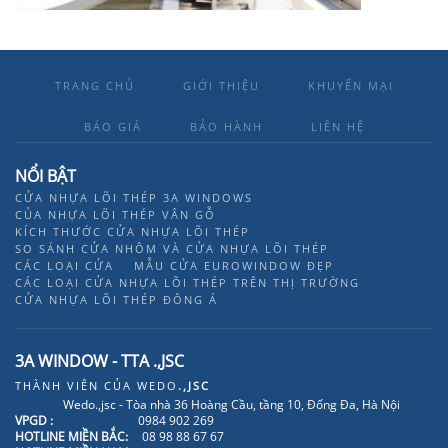
TRANG CHỦ
GIỚI THIỆU
KHUYẾN MẠI
BÁO GIÁ
BẢO HÀNH
LIÊN HỆ
NỔI BẬT
CỬA NHỰA LÕI THÉP 3A WINDOWS
CỦA NHỰA LÕI THÉP VÂN GỖ
KÍCH THƯỚC CỬA NHỰA LÕI THÉP
SO SÁNH CỬA NHÔM VÀ CỬA NHỰA LÕI THÉP
CÁC LOẠI CỬA
MẪU CỬA EUROWINDOW ĐẸP
CÁC LOẠI CỬA NHỰA LÕI THÉP TRÊN THỊ TRƯỜNG
CỬA NHỰA LÕI THÉP ĐÔNG Á
3A WINDOW - TTA .,JSC
THÀNH VIÊN CỦA
WEDO
.,JSC
Wedo.,jsc - Tòa nhà 36 Hoàng Cầu, tầng 10, Đống Đa, Hà Nội
VPGD :
0984 902 269
HOTLINE MIỀN BẮC:
08 98 88 67 67