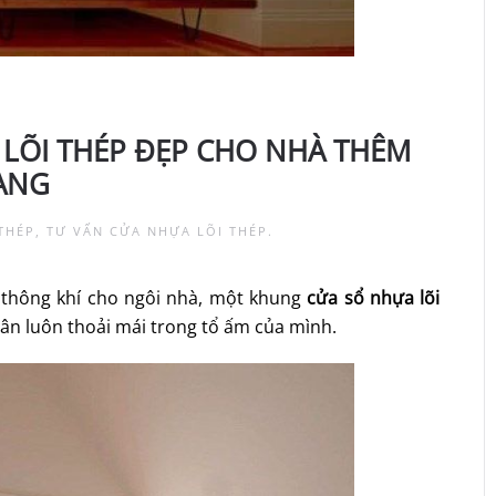
LÕI THÉP ĐẸP CHO NHÀ THÊM
ANG
THÉP
,
TƯ VẤN CỬA NHỰA LÕI THÉP
.
u thông khí cho ngôi nhà, một khung
cửa sổ nhựa lõi
hân luôn thoải mái trong tổ ấm của mình.