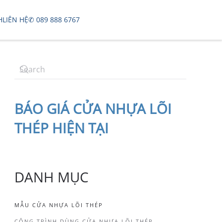
H
LIÊN HỆ
✆ 089 888 6767
BÁO
GIÁ CỬA NHỰA LÕI
THÉP
HIỆN TẠI
DANH MỤC
MẪU CỬA NHỰA LÕI THÉP
CÔNG TRÌNH DÙNG CỬA NHỰA LÕI THÉP