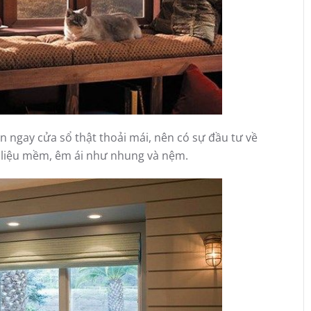
 ngay cửa sổ thật thoải mái, nên có sự đầu tư về
ật liệu mềm, êm ái như nhung và nệm.