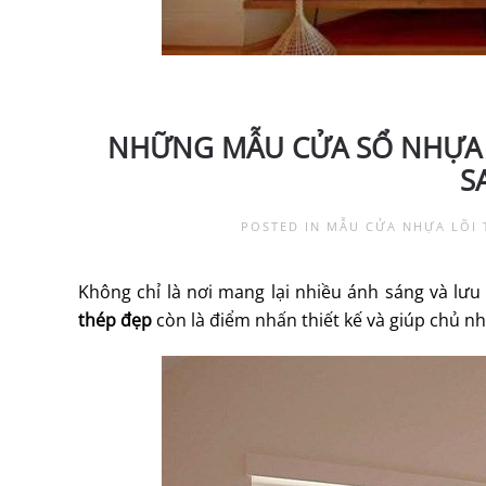
NHỮNG MẪU CỬA SỔ NHỰA 
S
POSTED IN
MẪU CỬA NHỰA LÕI 
Không chỉ là nơi mang lại nhiều ánh sáng và lư
thép đẹp
còn là điểm nhấn thiết kế và giúp chủ n