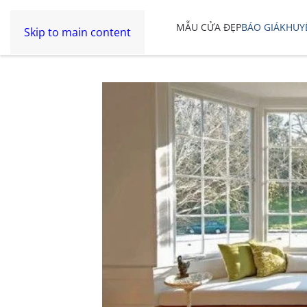
MẪU CỬA ĐẸP
BÁO GIÁ
KHUY
Skip to main content