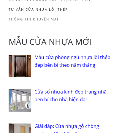
TƯ VẤN CỬA NHỰA LÕI THÉP
THÔNG TIN KHUYẾN MẠI
MẪU CỬA NHỰA MỚI
Mẫu cửa phòng ngủ nhựa lõi thép
đẹp bền bỉ theo năm tháng
Cửa sổ nhựa kính đẹp trang nhã
bền bỉ cho nhà hiện đại
Giải đáp: Cửa nhựa gỗ chống