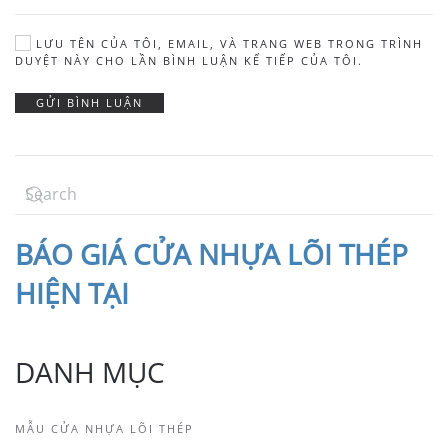
LƯU TÊN CỦA TÔI, EMAIL, VÀ TRANG WEB TRONG TRÌNH
DUYỆT NÀY CHO LẦN BÌNH LUẬN KẾ TIẾP CỦA TÔI.
GỬI BÌNH LUẬN
BÁO
GIÁ CỬA NHỰA LÕI THÉP
HIỆN TẠI
DANH MỤC
MẪU CỬA NHỰA LÕI THÉP