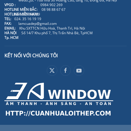
Wedo.,jsc - Tòa nhà 36 Hoàng Cầu, tầng 10, Đống Đa, Hà Nội
VPGD :
0984 902 269
HOTLINE MIỀN BẮC:
08 98 88 67 67
HOTLINE MIỀN NAM:
024. 3 678 6789
TEL:
024. 35 16 19 19
FAX:
lamcuadep@gmail.com
EMAIL:
Khu SXTTCN Hữu Hoà, Thanh Trì, Hà Nội
HÀ NỘI
Số 14/7 Khu phố 7, Thị Trấn Nhà Bè, TpHCM
Tp. HCM
KẾT NỐI VỚI CHÚNG TÔI