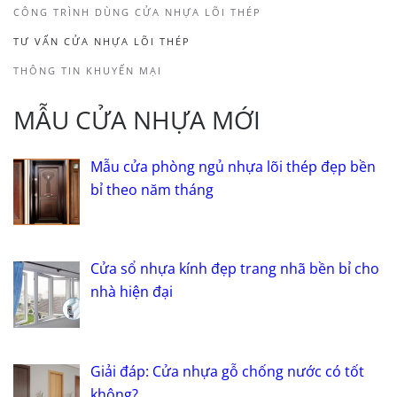
CÔNG TRÌNH DÙNG CỬA NHỰA LÕI THÉP
TƯ VẤN CỬA NHỰA LÕI THÉP
THÔNG TIN KHUYẾN MẠI
MẪU CỬA NHỰA MỚI
Mẫu cửa phòng ngủ nhựa lõi thép đẹp bền
bỉ theo năm tháng
Cửa sổ nhựa kính đẹp trang nhã bền bỉ cho
nhà hiện đại
Giải đáp: Cửa nhựa gỗ chống nước có tốt
không?