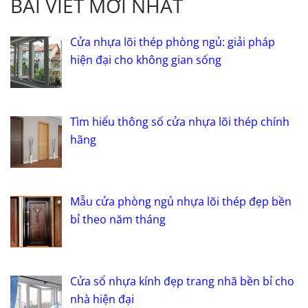
BÀI VIẾT MỚI NHẤT
Cửa nhựa lõi thép phòng ngủ: giải pháp
hiện đại cho không gian sống
Tìm hiểu thông số cửa nhựa lõi thép chính
hãng
Mẫu cửa phòng ngủ nhựa lõi thép đẹp bền
bỉ theo năm tháng
Cửa sổ nhựa kính đẹp trang nhã bền bỉ cho
nhà hiện đại