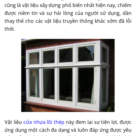
cũng là vật liệu xây dựng phổ biến nhất hiện nay, chiếm
được niềm tin và sự hài lòng của người sử dụng, dần
thay thế cho các vật liệu truyền thống khác sớm đã lỗi
thời.
Vật liệu
cửa nhựa lõi thép
này đem lại sự tiện lợi, được
ứng dụng một cách đa dạng và luôn đáp ứng được yêu