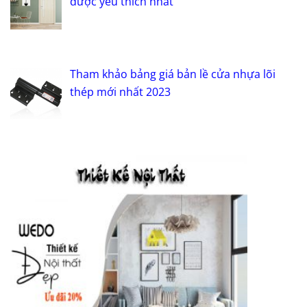
được yêu thích nhất
Tham khảo bảng giá bản lề cửa nhựa lõi
thép mới nhất 2023