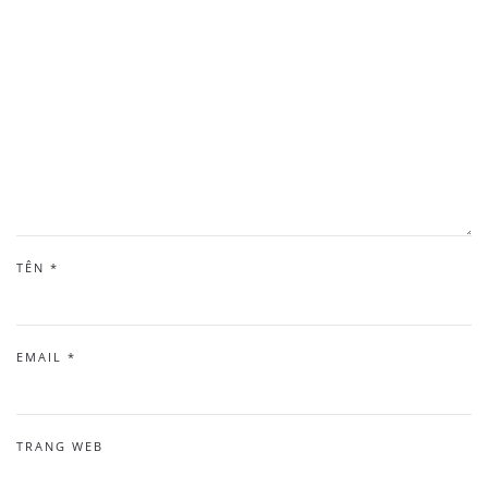
TÊN
*
EMAIL
*
TRANG WEB