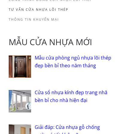
TƯ VẤN CỬA NHỰA LÕI THÉP
THÔNG TIN KHUYẾN MẠI
MẪU CỬA NHỰA MỚI
Mẫu cửa phòng ngủ nhựa lõi thép
đẹp bền bỉ theo năm tháng
Cửa sổ nhựa kính đẹp trang nhã
bền bỉ cho nhà hiện đại
Giải đáp: Cửa nhựa gỗ chống