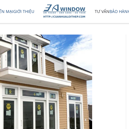
ẾN MẠI
GIỚI THIỆU
TƯ VẤN
BẢO HÀN