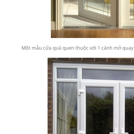
Một mẫu cửa quá quen thuộc với 1 cánh mở quay m