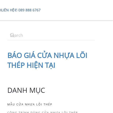
H
LIÊN HỆ
✆ 089 888 6767
BÁO
GIÁ CỬA NHỰA LÕI
THÉP
HIỆN TẠI
DANH MỤC
MẪU CỬA NHỰA LÕI THÉP
CÔNG TRÌNH DÙNG CỬA NHỰA LÕI THÉP