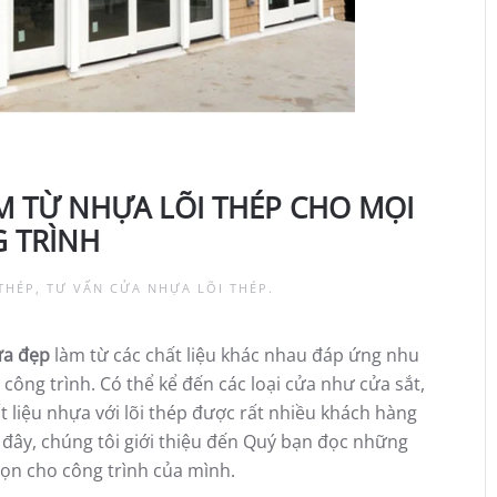
M TỪ NHỰA LÕI THÉP CHO MỌI
 TRÌNH
THÉP
,
TƯ VẤN CỬA NHỰA LÕI THÉP
.
ửa đẹp
làm từ các chất liệu khác nhau đáp ứng nhu
ông trình. Có thể kể đến các loại cửa như cửa sắt,
 liệu nhựa với lõi thép được rất nhiều khách hàng
 đây, chúng tôi giới thiệu đến Quý bạn đọc những
ọn cho công trình của mình.