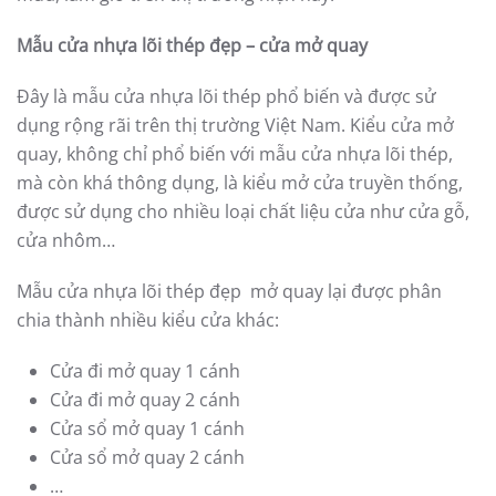
một mẫu cửa đẹp, hiện đại, sang trọng và phải bền lâu
với thời gian. Trải qua một hành trình dài, khẳng định vị
trí của mình trên thị trường từ những năm đầu của thế
kỷ 20, cho đến nay cửa nhựa lõi thép đã trở thành
người vệ sĩ trung thành cho các công trình, từ công
trình dân dụng cho đến các công trình công nghiệp.
Ra đời từ năm 2003, cuanhualoithep.com là đơn vị
hàng đầu, chuyên phân phối, sản xuất, lắp đặt cửa
nhựa lõi thép cao cấp của hãng 3A WINDOW tại thị
trường Việt Nam. Cửa nhựa lõi thép do 3A WINDOW
cung cấp, cam kết bền đẹp về mẫu mã, đa dạng về kiểu
dáng, thời gian bảo hành lên đến 36 tháng, giá cả cạnh
tranh nhất trên thị trường.
Với nhiều năm kinh nghiệm trong lĩnh vực sản xuất và
lắp đặt cửa nhựa lõi thép, trong giới hạn bài viết này,
chúng tôi xin giới thiệu đến quý bạn đọc các mẫu cửa