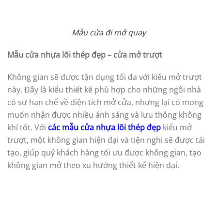
Mẫu cửa đi mở quay
Dù được thiết kế với chức năng làm cửa chính hay là
cửa đi, thì kiểu mở quay cũng làm hết chức năng chính,
với những ưu điểm nổi trội làm nên sự khác biệt so với
các kiểu mở cửa khác như:
Khả năng mở quay 180 độ, giúp cửa mở rộng tối đa
không gian, lưu thông không khí cao
Sử dụng dễ dàng và linh hoạt với hai kiểu mở quay
theo sở thích, có thể mở quay ra ngoài hoặc quay
vào trong nếu muốn.
Độ chắc chắn cao, dễ sử dụng, có thể kết hợp vách
kính để tạo điểm nhấn cho không gian và tạo nên
sự khác biệt, hiện đại