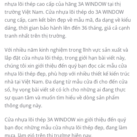
Giới thiệu các mẫu cửa nhựa lõi thép đẹp phù hợp với
nhiều ngôi nhà Việt
WRITTEN ON
21/09/2018
.
Cửa nhựa lõi thép đã không còn quá xa lạ với thị
trường Việt Nam, xuất hiện khá lâu trong một thời gian
dài, với những ưu điểm nổi trội hơn so với cửa gỗ, cửa
sắt, cửa nhôm… về kiểu dáng, chất lượng cách âm, cách
nhiệt, không cong vênh co ngót, cũng như giá cả.
Các
mẫu Cửa nhựa lõi thép đẹp
đã chiếm trọn niềm tin yêu
của quý khách hàng.
Ai cũng mong muốn sở hữu cho ngôi nhà của mình