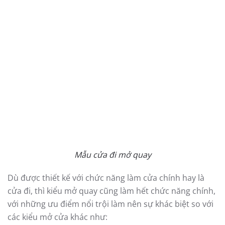
nhựa lõi thép đẹp, phù hợp với nhiều thiết kế kiến trúc
nhà tại Việt Nam. Đa dạng từ mẫu cửa đi cho đến cửa
sổ, hy vọng bài viết sẽ có ích cho những ai đang thực
sự quan tâm và muốn tìm hiểu về dòng sản phẩm
thông dụng này.
Cửa nhựa lõi thép 3A WINDOW xin giới thiệu đến quý
bạn đọc những mẫu cửa nhựa lõi thép đẹp, đang làm
mưa, làm gió trên thị trường hiện nay.
Mẫu cửa nhựa lõi thép đẹp – cửa mở quay
Đây là mẫu cửa nhựa lõi thép phổ biến và được sử
dụng rộng rãi trên thị trường Việt Nam. Kiểu cửa mở
quay, không chỉ phổ biến với mẫu cửa nhựa lõi thép,
mà còn khá thông dụng, là kiểu mở cửa truyền thống,
được sử dụng cho nhiều loại chất liệu cửa như cửa gỗ,
cửa nhôm…