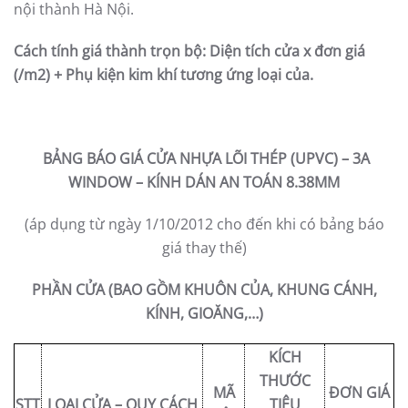
nội thành Hà Nội.
Cách tính giá thành trọn bộ: Diện tích cửa x đơn giá
(/m2) + Phụ kiện kim khí tương ứng loại của.
BẢNG BÁO GIÁ CỬA NHỰA LÕI THÉP (UPVC) – 3A
WINDOW – KÍNH DÁN AN TOÁN 8.38MM
(áp dụng từ ngày 1/10/2012 cho đến khi có bảng báo
giá thay thế)
PHẦN CỬA (BAO GỒM KHUÔN CỦA, KHUNG CÁNH,
KÍNH, GIOĂNG,…)
KÍCH
THƯỚC
MÃ
ĐƠN GIÁ
STT
LOẠI CỬA – QUY CÁCH
TIÊU