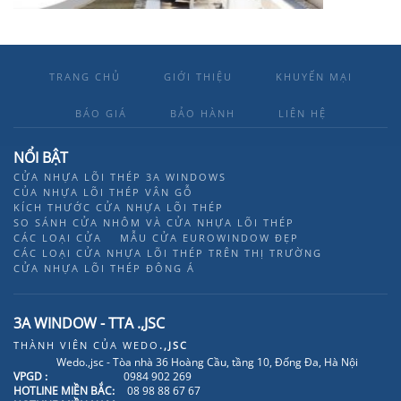
TRANG CHỦ
GIỚI THIỆU
KHUYẾN MẠI
BÁO GIÁ
BẢO HÀNH
LIÊN HỆ
NỔI BẬT
CỬA NHỰA LÕI THÉP 3A WINDOWS
CỦA NHỰA LÕI THÉP VÂN GỖ
KÍCH THƯỚC CỬA NHỰA LÕI THÉP
SO SÁNH CỬA NHÔM VÀ CỬA NHỰA LÕI THÉP
CÁC LOẠI CỬA
MẪU CỬA EUROWINDOW ĐẸP
CÁC LOẠI CỬA NHỰA LÕI THÉP TRÊN THỊ TRƯỜNG
CỬA NHỰA LÕI THÉP ĐÔNG Á
3A WINDOW - TTA .,JSC
THÀNH VIÊN CỦA
WEDO
.,JSC
Wedo.,jsc - Tòa nhà 36 Hoàng Cầu, tầng 10, Đống Đa, Hà Nội
VPGD :
0984 902 269
HOTLINE MIỀN BẮC:
08 98 88 67 67