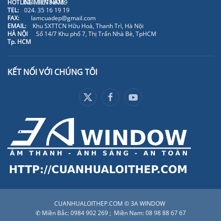
HOTLINE MIỀN NAM:
024. 3 678 6789
TEL:
024. 35 16 19 19
FAX:
lamcuadep@gmail.com
EMAIL:
Khu SXTTCN Hữu Hoà, Thanh Trì, Hà Nội
HÀ NỘI
Số 14/7 Khu phố 7, Thị Trấn Nhà Bè, TpHCM
Tp. HCM
KẾT NỐI VỚI CHÚNG TÔI
CUANHUALOITHEP.COM © 3A WINDOW
✆ Miền Bắc: 0984 902 269 ; Miền Nam: 08 98 88 67 67