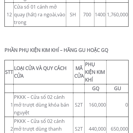
Cửa sổ 01 cánh mở
12
quay (hất) ra ngoài,vào
SH
700
1400
1,760,000
trong
PHẦN PHỤ KIỆN KIM KHÍ – HÃNG GU HOẶC GQ
PHỤ
LOẠI CỬA VÀ QUY CÁCH
MÃ
STT
KIỆN KIM
CỬA
CỬA
KHÍ
GQ
GU
PKKK – Cửa sổ 02 cánh
1
mở trượt dùng khóa bán
S2T
160,000
0
nguyệt
PKKK – Cửa sổ 02 cánh
2
mở trượt dùng thanh
S2T
440,000
650,000