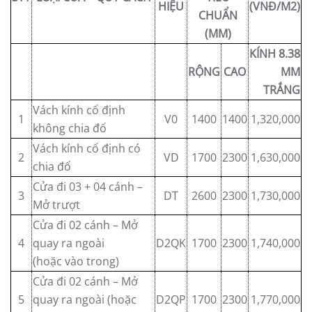
HIỆU
(VNĐ/M2)
CHUẨN
(MM)
KÍNH 8.38
RỘNG
CAO
MM
TRẮNG
Vách kính cố định
1
V0
1400
1400
1,320,000
không chia đố
Vách kính cố định có
2
VD
1700
2300
1,630,000
chia đố
Cửa đi 03 + 04 cánh –
3
DT
2600
2300
1,730,000
Mở trượt
Cửa đi 02 cánh – Mở
4
quay ra ngoài
D2QK
1700
2300
1,740,000
(hoặc vào trong)
Cửa đi 02 cánh – Mở
5
quay ra ngoài (hoặc
D2QP
1700
2300
1,770,000