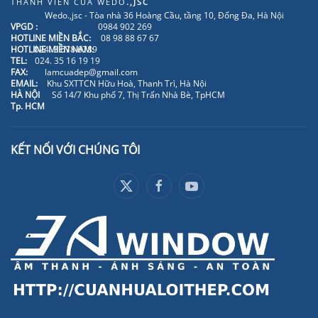
THÀNH VIÊN CỦA
WEDO
.,JSC
Wedo.,jsc - Tòa nhà 36 Hoàng Cầu, tầng 10, Đống Đa, Hà Nội
VPGD :
0984 902 269
HOTLINE MIỀN BẮC:
08 98 88 67 67
HOTLINE MIỀN NAM:
024. 3 678 6789
TEL:
024. 35 16 19 19
FAX:
lamcuadep@gmail.com
EMAIL:
Khu SXTTCN Hữu Hoà, Thanh Trì, Hà Nội
HÀ NỘI
Số 14/7 Khu phố 7, Thị Trấn Nhà Bè, TpHCM
Tp. HCM
KẾT NỐI VỚI CHÚNG TÔI