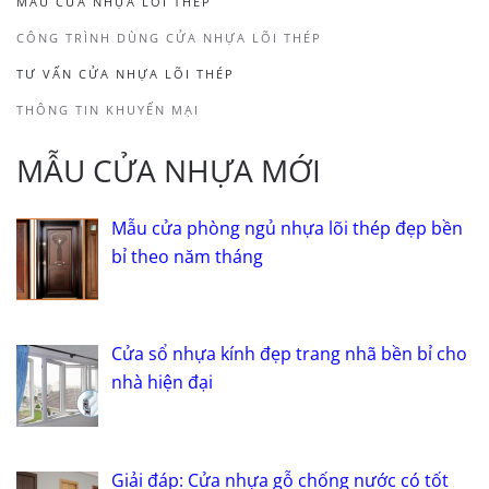
MẪU CỬA NHỰA LÕI THÉP
CÔNG TRÌNH DÙNG CỬA NHỰA LÕI THÉP
TƯ VẤN CỬA NHỰA LÕI THÉP
THÔNG TIN KHUYẾN MẠI
MẪU CỬA NHỰA MỚI
Mẫu cửa phòng ngủ nhựa lõi thép đẹp bền
bỉ theo năm tháng
Cửa sổ nhựa kính đẹp trang nhã bền bỉ cho
nhà hiện đại
Giải đáp: Cửa nhựa gỗ chống nước có tốt