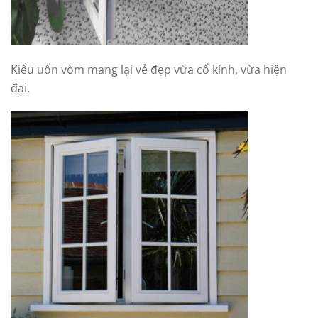
Kiểu uốn vòm mang lại vẻ đẹp vừa cổ kính, vừa hiện
đại.