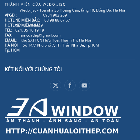
THÀNH VIÊN CỦA
WEDO
.,JSC
Wedo.,jsc - Tòa nhà 36 Hoàng Cầu, tầng 10, Đống Đa, Hà Nội
VPGD :
0984 902 269
HOTLINE MIỀN BẮC:
08 98 88 67 67
HOTLINE MIỀN NAM:
024. 3 678 6789
TEL:
024. 35 16 19 19
FAX:
lamcuadep@gmail.com
EMAIL:
Khu SXTTCN Hữu Hoà, Thanh Trì, Hà Nội
HÀ NỘI
Số 14/7 Khu phố 7, Thị Trấn Nhà Bè, TpHCM
Tp. HCM
KẾT NỐI VỚI CHÚNG TÔI