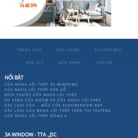
TRANG CHỦ
GIỚI THIỆU
KHUYẾN MẠI
BÁO GIÁ
BẢO HÀNH
LIÊN HỆ
NỔI BẬT
CỬA NHỰA LÕI THÉP 3A WINDOWS
CỦA NHỰA LÕI THÉP VÂN GỖ
KÍCH THƯỚC CỬA NHỰA LÕI THÉP
SO SÁNH CỬA NHÔM VÀ CỬA NHỰA LÕI THÉP
CÁC LOẠI CỬA
MẪU CỬA EUROWINDOW ĐẸP
CÁC LOẠI CỬA NHỰA LÕI THÉP TRÊN THỊ TRƯỜNG
CỬA NHỰA LÕI THÉP ĐÔNG Á
3A WINDOW - TTA .,JSC