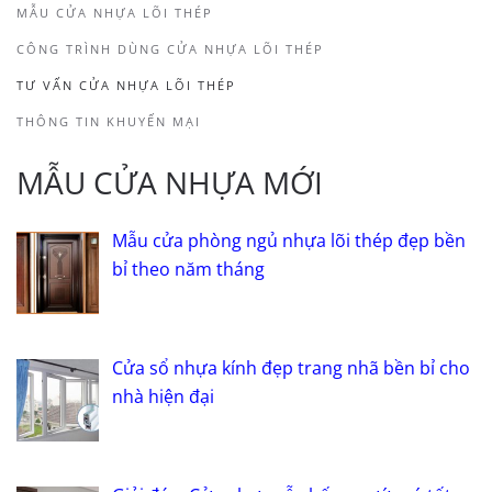
MẪU CỬA NHỰA LÕI THÉP
CÔNG TRÌNH DÙNG CỬA NHỰA LÕI THÉP
TƯ VẤN CỬA NHỰA LÕI THÉP
THÔNG TIN KHUYẾN MẠI
MẪU CỬA NHỰA MỚI
Mẫu cửa phòng ngủ nhựa lõi thép đẹp bền
bỉ theo năm tháng
Cửa sổ nhựa kính đẹp trang nhã bền bỉ cho
nhà hiện đại