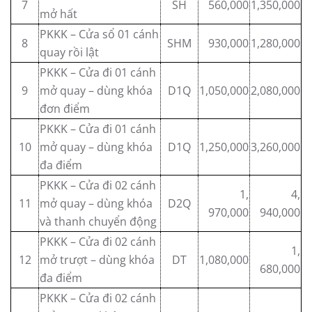
7
SH
560,000
1,350,000
mở hất
PKKK – Cửa sổ 01 cánh
8
SHM
930,000
1,280,000
quay rồi lật
PKKK – Cửa đi 01 cánh
9
mở quay – dùng khóa
D1Q
1,050,000
2,080,000
đơn điểm
PKKK – Cửa đi 01 cánh
10
mở quay – dùng khóa
D1Q
1,250,000
3,260,000
đa điểm
PKKK – Cửa đi 02 cánh
1,
4,
11
mở quay – dùng khóa
D2Q
970,000
940,000
và thanh chuyển động
PKKK – Cửa đi 02 cánh
1,
12
mở trượt – dùng khóa
DT
1,080,000
680,000
đa điểm
PKKK – Cửa đi 02 cánh