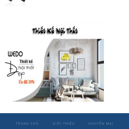
TRANG CHỦ
GIỚI THIỆU
KHUYẾN MẠI