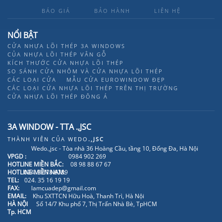
BÁO GIÁ
BẢO HÀNH
LIÊN HỆ
NỔI BẬT
CỬA NHỰA LÕI THÉP 3A WINDOWS
CỦA NHỰA LÕI THÉP VÂN GỖ
KÍCH THƯỚC CỬA NHỰA LÕI THÉP
SO SÁNH CỬA NHÔM VÀ CỬA NHỰA LÕI THÉP
CÁC LOẠI CỬA
MẪU CỬA EUROWINDOW ĐẸP
CÁC LOẠI CỬA NHỰA LÕI THÉP TRÊN THỊ TRƯỜNG
CỬA NHỰA LÕI THÉP ĐÔNG Á
3A WINDOW - TTA .,JSC
THÀNH VIÊN CỦA
WEDO
.,JSC
Wedo.,jsc - Tòa nhà 36 Hoàng Cầu, tầng 10, Đống Đa, Hà Nội
VPGD :
0984 902 269
HOTLINE MIỀN BẮC:
08 98 88 67 67
HOTLINE MIỀN NAM:
024. 3 678 6789
TEL:
024. 35 16 19 19
FAX:
lamcuadep@gmail.com
EMAIL:
Khu SXTTCN Hữu Hoà, Thanh Trì, Hà Nội
HÀ NỘI
Số 14/7 Khu phố 7, Thị Trấn Nhà Bè, TpHCM
Tp. HCM