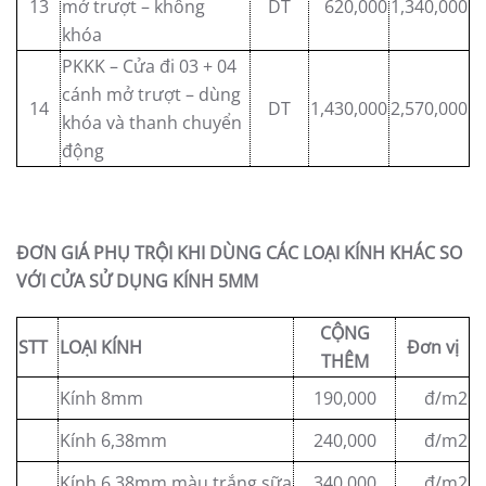
13
mở trượt – không
DT
620,000
1,340,000
khóa
PKKK – Cửa đi 03 + 04
cánh mở trượt – dùng
14
DT
1,430,000
2,570,000
khóa và thanh chuyển
động
ĐƠN GIÁ PHỤ TRỘI KHI DÙNG CÁC LOẠI KÍNH KHÁC SO
VỚI CỬA SỬ DỤNG KÍNH 5MM
CỘNG
STT
LOẠI KÍNH
Đơn vị
THÊM
Kính 8mm
190,000
đ/m2
Kính 6,38mm
240,000
đ/m2
Kính 6,38mm màu trắng sữa
340,000
đ/m2