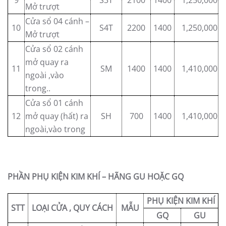
9
S3T
2100
1400
1,250,000
Mở trượt
Cửa sổ 04 cánh –
10
S4T
2200
1400
1,250,000
Mở trượt
Cửa sổ 02 cánh
mở quay ra
11
SM
1400
1400
1,410,000
ngoài ,vào
trong..
Cửa sổ 01 cánh
12
mở quay (hất) ra
SH
700
1400
1,410,000
ngoài,vào trong
PHẦN PHỤ KIỆN KIM KHÍ – HÃNG GU HOẶC GQ
PHỤ KIỆN KIM KHÍ
STT
LOẠI CỬA , QUY CÁCH
MẪU
GQ
GU