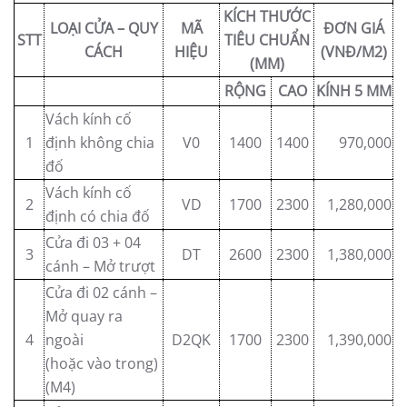
KÍCH THƯỚC
LOẠI CỬA – QUY
MÃ
ĐƠN GIÁ
STT
TIÊU CHUẨN
CÁCH
HIỆU
(VNĐ/M2)
(MM)
RỘNG
CAO
KÍNH 5 MM
Vách kính cố
1
định không chia
V0
1400
1400
970,000
đố
Vách kính cố
2
VD
1700
2300
1,280,000
định có chia đố
Cửa đi 03 + 04
3
DT
2600
2300
1,380,000
cánh – Mở trượt
Cửa đi 02 cánh –
Mở quay ra
4
ngoài
D2QK
1700
2300
1,390,000
(hoặc vào trong)
(M4)