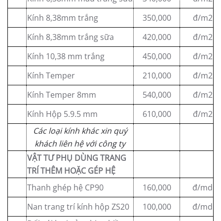
Kính 8,38mm trắng
350,000
đ/m2
Kính 8,38mm trắng sữa
420,000
đ/m2
Kính 10,38 mm trắng
450,000
đ/m2
Kính Temper
210,000
đ/m2
Kính Temper 8mm
540,000
đ/m2
Kính Hộp 5.9.5 mm
610,000
đ/m2
Các loại kính khác xin quý
khách liên hệ với công ty
VẬT TƯ PHỤ DÙNG TRANG
TRÍ THÊM HOẶC GÉP HỆ
Thanh ghép hệ CP90
160,000
đ/md
Nan trang trí kính hộp ZS20
100,000
đ/md