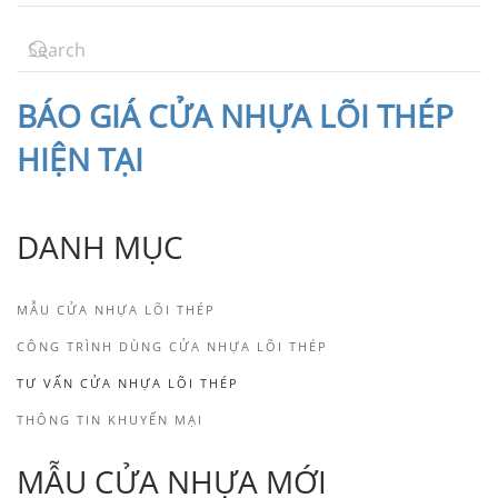
BÁO
GIÁ CỬA NHỰA LÕI THÉP
HIỆN TẠI
DANH MỤC
MẪU CỬA NHỰA LÕI THÉP
CÔNG TRÌNH DÙNG CỬA NHỰA LÕI THÉP
TƯ VẤN CỬA NHỰA LÕI THÉP
THÔNG TIN KHUYẾN MẠI
MẪU CỬA NHỰA MỚI